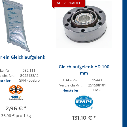
AUSVERKAUFT
ür ein Gleichlaufgelenk
Gleichlaufgelenk HD 100
kel-Nr.:
582.111
mm
eichs-Nr.:
G052133A2
Artikel-Nr.:
15443
GKN - Loebro
steller:
Vergleichs-Nr.:
251598101
EMPI
Hersteller:
2,96 €
*
36,96 € pro 1 kg
131,10 €
*