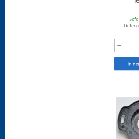
1
Sofo
Lieferz
In d