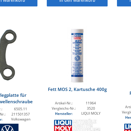
en Warenkorb
In den Warenkorb
Fett MOS 2, Kartusche 400g
legplatte für
wellenschraube
Artikel-Nr.:
11964
Arti
Vergleichs-Nr.:
3520
.:
6505.11
Vergl
LIQUI MOLY
Hersteller:
Nr.:
211501357
Her
Volkswagen
r: