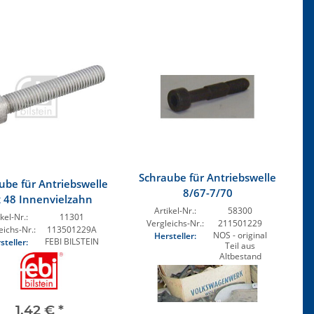
Schraube für Antriebswelle
ube für Antriebswelle
8/67-7/70
x 48 Innenvielzahn
Artikel-Nr.:
58300
kel-Nr.:
11301
Vergleichs-Nr.:
211501229
eichs-Nr.:
113501229A
NOS - original
Hersteller:
FEBI BILSTEIN
steller:
Teil aus
Altbestand
1,42 €
*