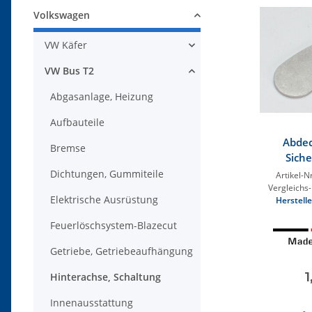
Volkswagen
VW Käfer
VW Bus T2
Abgasanlage, Heizung
Aufbauteile
Abdec
Bremse
Sich
Antrieb
Dichtungen, Gummiteile
Artikel-Nr
Vergleichs-
Elektrische Ausrüstung
Herstelle
Feuerlöschsystem-Blazecut
Getriebe, Getriebeaufhängung
1
Hinterachse, Schaltung
Innenausstattung