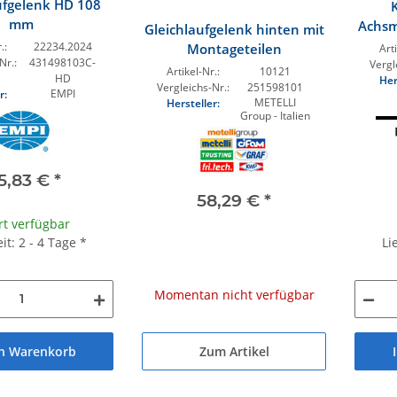
ufgelenk HD 108
mm
Achsm
Gleichlaufgelenk hinten mit
.:
22234.2024
Montageteilen
Arti
Nr.:
431498103C-
Vergl
Artikel-Nr.:
10121
HD
Her
Vergleichs-Nr.:
251598101
EMPI
r:
METELLI
Hersteller:
Group - Italien
5,83 €
*
58,29 €
*
rt verfügbar
Li
eit: 2 - 4 Tage
*
Momentan nicht verfügbar
Zum Artikel
en Warenkorb