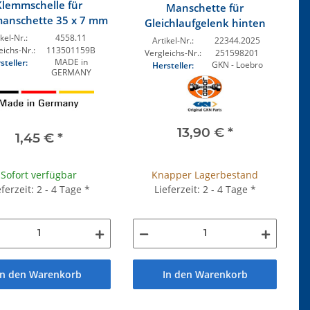
Klemmschelle für
Manschette für
anschette 35 x 7 mm
Gleichlaufgelenk hinten
kel-Nr.:
4558.11
Artikel-Nr.:
22344.2025
eichs-Nr.:
113501159B
Vergleichs-Nr.:
251598201
MADE in
steller:
GKN - Loebro
Hersteller:
GERMANY
13,90 €
*
1,45 €
*
Sofort verfügbar
Knapper Lagerbestand
eferzeit: 2 - 4 Tage
*
Lieferzeit: 2 - 4 Tage
*
In den Warenkorb
In den Warenkorb