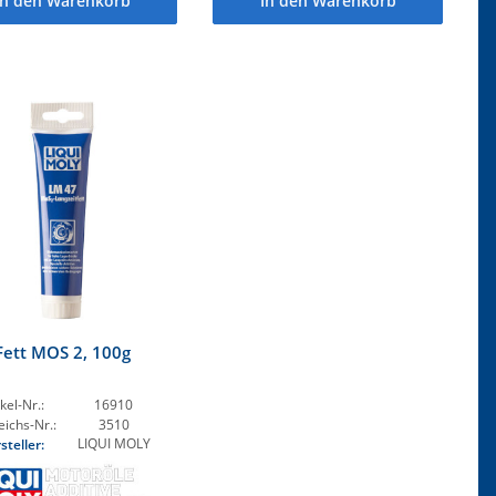
In den Warenkorb
In den Warenkorb
Fett MOS 2, 100g
kel-Nr.:
16910
eichs-Nr.:
3510
LIQUI MOLY
steller: