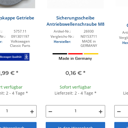
gskappe Getriebe
Sicherungsscheibe
Antriebswellenschraube M8
.:
5757.11
Artikel-Nr.:
26930
Arti
Nr.:
091301197
Vergleichs-Nr.:
N0153711
Vergl
Volkswagen
MADE in
r:
Hersteller:
Her
Classic Parts
GERMANY
1,99 €
*
0,16 €
*
rt verfügbar
Sofort verfügbar
Li
eit: 2 - 4 Tage
*
Lieferzeit: 2 - 4 Tage
*