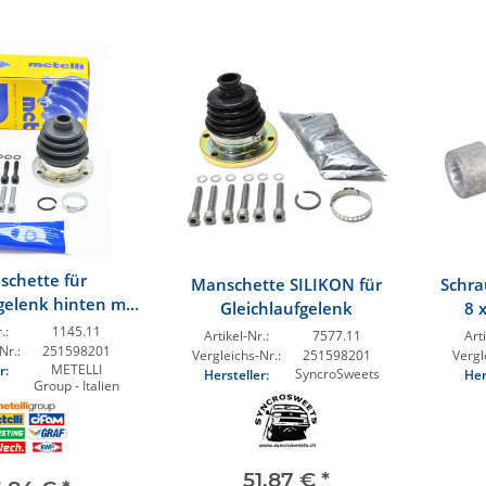
chette für
Manschette SILIKON für
Schra
gelenk hinten mit
Gleichlaufgelenk
8 
tageteilen
.:
1145.11
Artikel-Nr.:
7577.11
Arti
Nr.:
251598201
Vergleichs-Nr.:
251598201
Vergl
METELLI
r:
SyncroSweets
Hersteller:
Her
Group - Italien
51,87 €
*