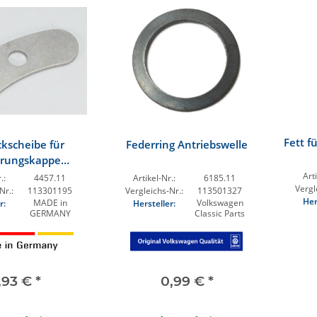
Fett f
kscheibe für
Federring Antriebswelle
erungskappe
swellenflansch
Arti
.:
4457.11
Artikel-Nr.:
6185.11
Vergl
Nr.:
113301195
Vergleichs-Nr.:
113501327
Her
MADE in
Volkswagen
r:
Hersteller:
GERMANY
Classic Parts
,93 €
*
0,99 €
*