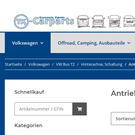
Volkswagen
Offroad, Camping, Ausbauteile
Startseite
Volkswagen
VW Bus T2
Hinterachse, Schaltung
Ant
Antrie
Schnellkauf
Sortieru
Kategorien