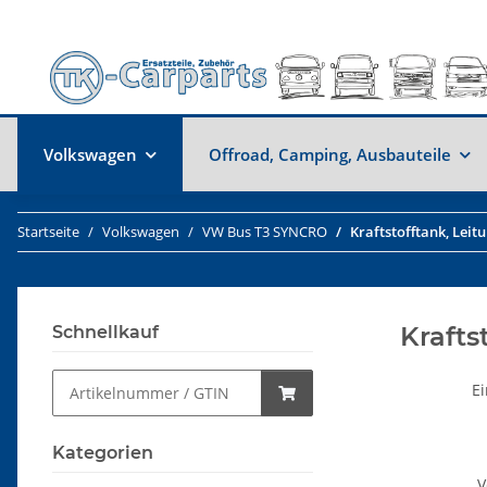
Volkswagen
Offroad, Camping, Ausbauteile
Startseite
Volkswagen
VW Bus T3 SYNCRO
Kraftstofftank, Leit
Krafts
Schnellkauf
Ei
Kategorien
V