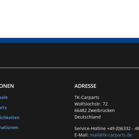
IONEN
ADRESSE
bole
TK-Carparts
Wolfslochstr. 72
rts
66482 Zweibrücken
Deutschland
ichkeiten
mationen
Service-Hotline +49 (0)6332 - 4
E-Mail:
mail@tk-carparts.de