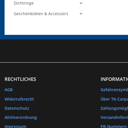
Dichtringe
Geschenkideen & Accessoirs
RECHTLICHES
INFORMAT
AGB
Gefahrensym
Widerrufsrecht
Über TK-Carpa
Datenschutz
Zahlungsmögl
Altölverordnung
Versandinfor
Impressum
PR-Nummern