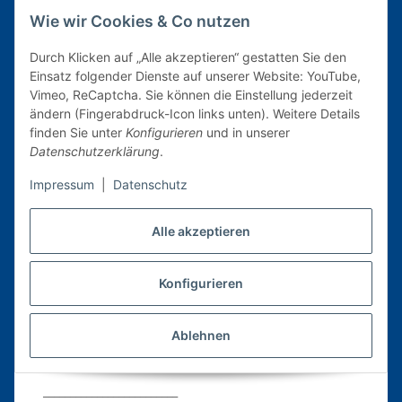
Hiermit widerrufe(n) ich/wir (*) den von mir/uns (*)
Wie wir Cookies & Co nutzen
abgeschlossenen Vertrag über den Kauf der
folgenden Waren (*) / die Erbringung der folgenden
Durch Klicken auf „Alle akzeptieren“ gestatten Sie den
Dienstleistung (*)
Einsatz folgender Dienste auf unserer Website: YouTube,
Vimeo, ReCaptcha. Sie können die Einstellung jederzeit
_______________________________________________________
ändern (Fingerabdruck-Icon links unten). Weitere Details
_______________________________________________________
finden Sie unter
Konfigurieren
und in unserer
Datenschutzerklärung
.
Bestellt am (*) ____________ / erhalten am (*)
__________________
Impressum
|
Datenschutz
________________________________________________________
Alle akzeptieren
Name des/der Verbraucher(s)
________________________________________________________
Konfigurieren
Anschrift des/der Verbraucher(s)
________________________________________________________
Ablehnen
Unterschrift des/der Verbraucher(s) (nur bei
Mitteilung auf Papier)
_________________________