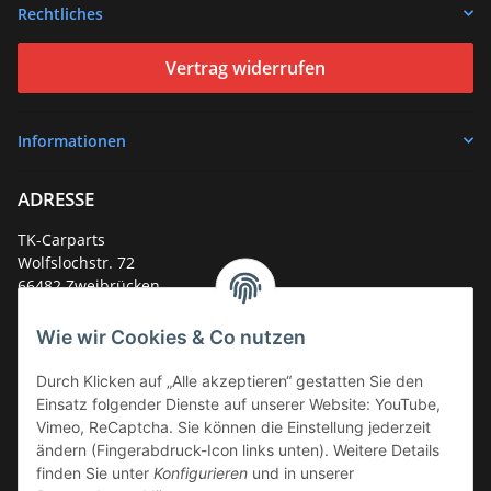
Rechtliches
Vertrag widerrufen
Informationen
ADRESSE
TK-Carparts
Wolfslochstr. 72
66482 Zweibrücken
Deutschland
Wie wir Cookies & Co nutzen
Service-Hotline +49 (0)6332 - 48 58 48
E-Mail:
mail@tk-carparts.de
Durch Klicken auf „Alle akzeptieren“ gestatten Sie den
Einsatz folgender Dienste auf unserer Website: YouTube,
Montag-Donnerstag von 13 bis 16 Uhr
Vimeo, ReCaptcha. Sie können die Einstellung jederzeit
ändern (Fingerabdruck-Icon links unten). Weitere Details
finden Sie unter
Konfigurieren
und in unserer