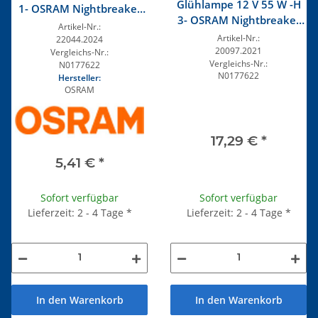
Glühlampe 12 V 55 W -H
1- OSRAM Nightbreaker
3- OSRAM Nightbreaker
plus
Artikel-Nr.:
Laser
Artikel-Nr.:
22044.2024
20097.2021
Vergleichs-Nr.:
Vergleichs-Nr.:
N0177622
N0177622
Hersteller:
OSRAM
17,29 €
*
5,41 €
*
Sofort verfügbar
Sofort verfügbar
Lieferzeit: 2 - 4 Tage
*
Lieferzeit: 2 - 4 Tage
*
In den Warenkorb
In den Warenkorb