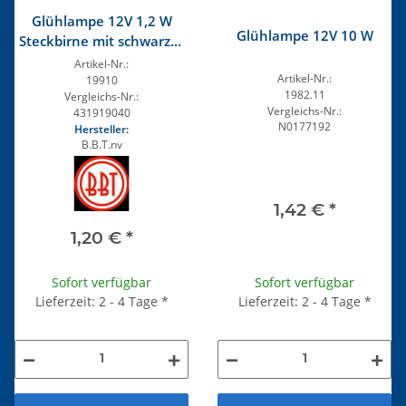
Glühlampe 12V 1,2 W
Glühlampe 12V 10 W
Steckbirne mit schwarzer
Fassung
Artikel-Nr.:
Artikel-Nr.:
19910
1982.11
Vergleichs-Nr.:
Vergleichs-Nr.:
431919040
N0177192
Hersteller:
B.B.T.nv
1,42 €
*
1,20 €
*
Sofort verfügbar
Sofort verfügbar
Lieferzeit: 2 - 4 Tage
*
Lieferzeit: 2 - 4 Tage
*