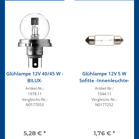
Glühlampe 12V 40/45 W -
Glühlampe 12V 5 W
BILUX-
Sofitte -Innenleuchte-
Artikel-Nr.:
Artikel-Nr.:
1978.11
1044.11
Vergleichs-Nr.:
Vergleichs-Nr.:
N0177053
N0177252
5,28 €
*
1,76 €
*