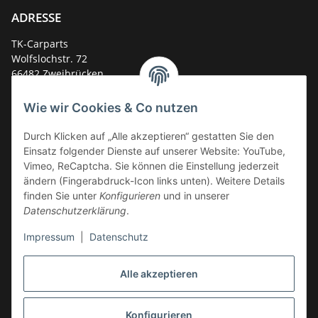
ADRESSE
TK-Carparts
Wolfslochstr. 72
66482 Zweibrücken
Deutschland
Wie wir Cookies & Co nutzen
Service-Hotline +49 (0)6332 - 48 58 48
E-Mail:
mail@tk-carparts.de
Durch Klicken auf „Alle akzeptieren“ gestatten Sie den
Einsatz folgender Dienste auf unserer Website: YouTube,
Montag-Donnerstag von 13 bis 16 Uhr
Vimeo, ReCaptcha. Sie können die Einstellung jederzeit
ändern (Fingerabdruck-Icon links unten). Weitere Details
finden Sie unter
Konfigurieren
und in unserer
Datenschutzerklärung
.
Impressum
|
Datenschutz
Alle akzeptieren
Konfigurieren