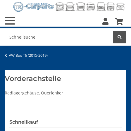
VW Bus T6 (2015-2019)
Vorderachsteile
Radlagergehäuse, Querlenker
Schnellkauf