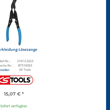
erkleidung-Lösezange
kel-Nr.:
21613.2023
eichs-Nr.:
BT516003
KS Tools
steller:
15,07 €
*
Sofort verfügbar