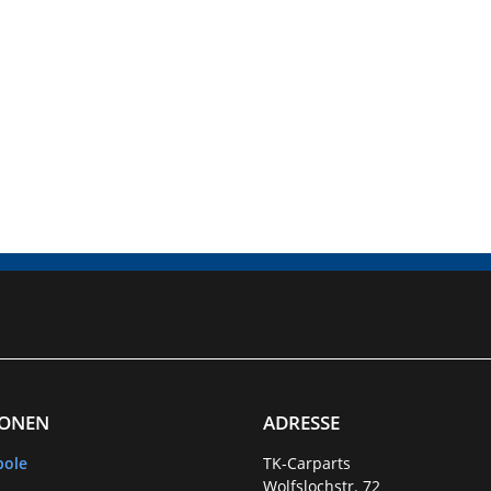
IONEN
ADRESSE
bole
TK-Carparts
Wolfslochstr. 72