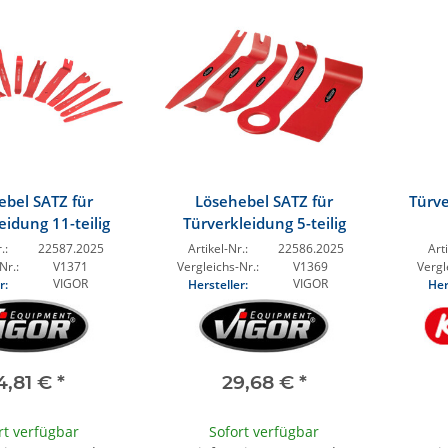
ebel SATZ für
Lösehebel SATZ für
Türv
eidung 11-teilig
Türverkleidung 5-teilig
.:
22587.2025
Artikel-Nr.:
22586.2025
Arti
Nr.:
V1371
Vergleichs-Nr.:
V1369
Vergl
VIGOR
VIGOR
r:
Hersteller:
Her
4,81 €
*
29,68 €
*
rt verfügbar
Sofort verfügbar