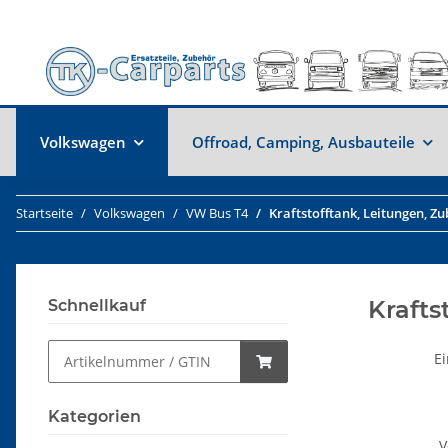
Volkswagen
Offroad, Camping, Ausbauteile
Startseite
Volkswagen
VW Bus T4
Kraftstofftank, Leitungen, Z
Krafts
Schnellkauf
Ei
Kategorien
V