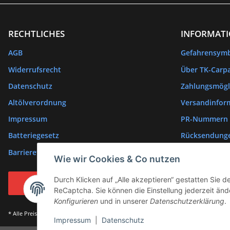
RECHTLICHES
INFORMAT
AGB
Gefahrensym
Widerrufsrecht
Über TK-Carpa
Datenschutz
Zahlungsmögl
Altölverordnung
Versandinfor
Impressum
PR-Nummern
Batteriegesetz
Rücksendung
Barrierefreiheitserklärung
Wie wir Cookies & Co nutzen
Durch Klicken auf „Alle akzeptieren“ gestatten Sie 
Vertrag widerrufen
ReCaptcha. Sie können die Einstellung jederzeit ände
Konfigurieren
und in unserer
Datenschutzerklärung
.
* Alle Preise inkl. gesetzlicher USt., zzgl.
Versand
Impressum
|
Datenschutz