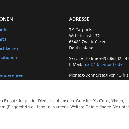
IONEN
ADRESSE
bole
TK-Carparts
Wolfslochstr. 72
rts
66482 Zweibrücken
Deutschland
ichkeiten
mationen
Service-Hotline +49 (0)6332 - 4
E-Mail:
mail@tk-carparts.de
Montag-Donnerstag von 13 bis
en/Retouren
den Einsatz folgender Dienste auf unserer Website: YouTube, Vimeo,
rn (Fingerabdruck-Icon links unten). Weitere Details finden Sie unter