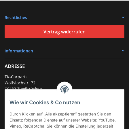
Rechtliches
Vertrag widerrufen
Informationen
ADRESSE
TK-Carparts
Wolfslochstr. 72
66482 Zweibrücken
Deutschland
Wie wir Cookies & Co nutzen
Service-Hotline +49 (0)6332 - 48 58 48
E-Mail:
mail@tk-carparts.de
Durch Klicken auf „Alle akzeptieren“ gestatten Sie den
Einsatz folgender Dienste auf unserer Website: YouTube,
Montag-Donnerstag von 13 bis 16 Uhr
Vimeo, ReCaptcha. Sie können die Einstellung jederzeit