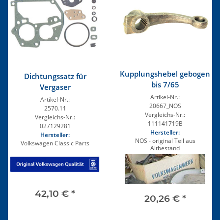
Kupplungshebel gebogen
Dichtungssatz für
bis 7/65
Vergaser
Artikel-Nr.:
Artikel-Nr.:
20667_NOS
2570.11
Vergleichs-Nr.:
Vergleichs-Nr.:
111141719B
027129281
Hersteller:
Hersteller:
NOS - original Teil aus
Volkswagen Classic Parts
Altbestand
42,10 €
*
20,26 €
*