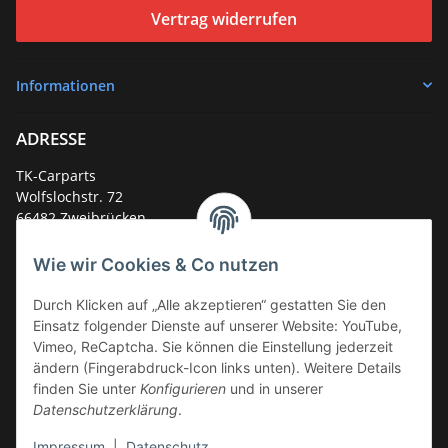
Vertrag widerrufen
Informationen
ADRESSE
TK-Carparts
Wolfslochstr. 72
66482 Zweibrücken
Deutschland
Wie wir Cookies & Co nutzen
Service-Hotline +49 (0)6332 - 48 58 48
E-Mail:
mail@tk-carparts.de
Durch Klicken auf „Alle akzeptieren“ gestatten Sie den
Einsatz folgender Dienste auf unserer Website: YouTube,
Montag-Donnerstag von 13 bis 16 Uhr
Vimeo, ReCaptcha. Sie können die Einstellung jederzeit
ändern (Fingerabdruck-Icon links unten). Weitere Details
finden Sie unter
Konfigurieren
und in unserer
Datenschutzerklärung
.
Impressum
|
Datenschutz