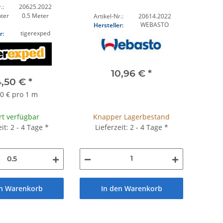
.:
20625.2022
ter
0.5 Meter
Artikel-Nr.:
20614.2022
WEBASTO
Hersteller:
tigerexped
r:
10,96 €
*
4,50 €
*
0 € pro 1 m
Knapper Lagerbestand
rt verfügbar
Lieferzeit: 2 - 4 Tage
*
eit: 2 - 4 Tage
*
In den Warenkorb
en Warenkorb