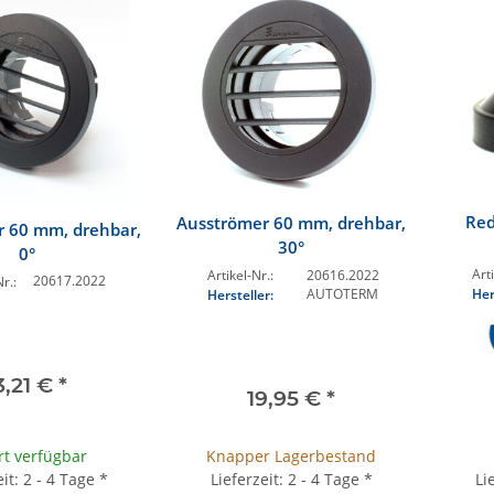
Red
Ausströmer 60 mm, drehbar,
 60 mm, drehbar,
30°
0°
Arti
Artikel-Nr.:
20616.2022
20617.2022
r.:
Her
AUTOTERM
Hersteller:
3,21 €
*
19,95 €
*
rt verfügbar
Knapper Lagerbestand
eit: 2 - 4 Tage
*
Lieferzeit: 2 - 4 Tage
*
Li