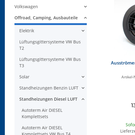
Volkswagen
Offroad, Camping, Ausbauteile
Elektrik
Lüftungsgittersysteme VW Bus
T2
Lüftungsgittersysteme VW Bus
Ausströmer
T3
Solar
Artikel-N
Standheizungen Benzin LUFT
Standheizungen Diesel LUFT
1
Autoterm Air DIESEL
Komplettsets
Sofo
Autoterm Air DIESEL
Lieferz
Komplettsets VW Bus T4