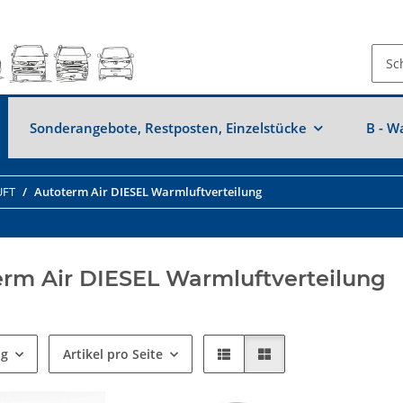
Sonderangebote, Restposten, Einzelstücke
B - W
UFT
Autoterm Air DIESEL Warmluftverteilung
erm Air DIESEL Warmluftverteilung
ng
Artikel pro Seite