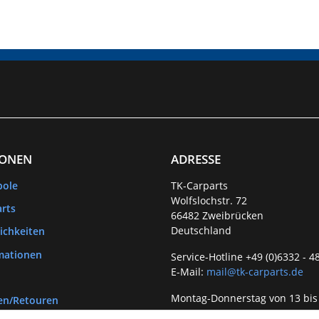
IONEN
ADRESSE
bole
TK-Carparts
Wolfslochstr. 72
rts
66482 Zweibrücken
Deutschland
ichkeiten
mationen
Service-Hotline +49 (0)6332 - 4
E-Mail:
mail@tk-carparts.de
Montag-Donnerstag von 13 bis
en/Retouren