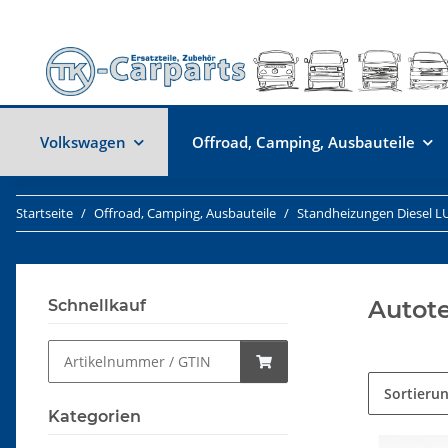
Volkswagen
Offroad, Camping, Ausbauteile
Startseite
Offroad, Camping, Ausbauteile
Standheizungen Diesel L
Autot
Schnellkauf
Sortieru
Kategorien