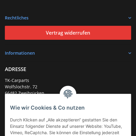
Rechtliches
Vertrag widerrufen
Informationen
ADRESSE
TK-Carparts
Wolfslochstr. 72
66482 Zweibrücken
Deutschland
Wie wir Cookies & Co nutzen
Service-Hotline +49 (0)6332 - 48 58 48
E-Mail:
mail@tk-carparts.de
Durch Klicken auf „Alle akzeptieren“ gestatten Sie den
Einsatz folgender Dienste auf unserer Website: YouTube,
Montag-Donnerstag von 13 bis 16 Uhr
Vimeo, ReCaptcha. Sie können die Einstellung jederzeit