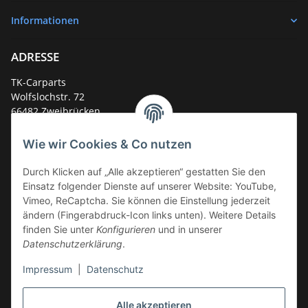
Informationen
ADRESSE
TK-Carparts
Wolfslochstr. 72
66482 Zweibrücken
Deutschland
Wie wir Cookies & Co nutzen
Service-Hotline +49 (0)6332 - 48 58 48
E-Mail:
mail@tk-carparts.de
Durch Klicken auf „Alle akzeptieren“ gestatten Sie den
Einsatz folgender Dienste auf unserer Website: YouTube,
Montag-Donnerstag von 13 bis 16 Uhr
Vimeo, ReCaptcha. Sie können die Einstellung jederzeit
ändern (Fingerabdruck-Icon links unten). Weitere Details
finden Sie unter
Konfigurieren
und in unserer
Datenschutzerklärung
.
Impressum
|
Datenschutz
Alle akzeptieren