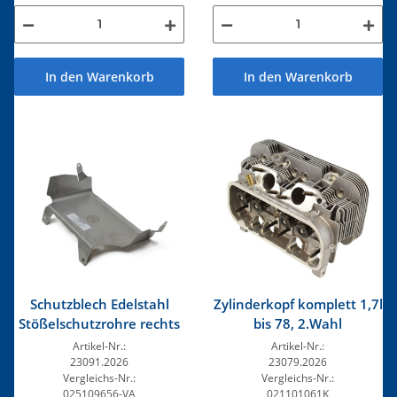
In den Warenkorb
In den Warenkorb
Schutzblech Edelstahl
Zylinderkopf komplett 1,7l
Stößelschutzrohre rechts
bis 78, 2.Wahl
Artikel-Nr.:
Artikel-Nr.:
23091.2026
23079.2026
Vergleichs-Nr.:
Vergleichs-Nr.:
025109656-VA
021101061K