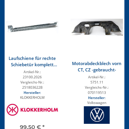
Laufschiene für rechte
Motorabdeckblech vorn
Schiebetür komplett
CT, CZ -gebraucht-
2.Wahl
Artikel-Nr.:
Artikel-Nr.:
23100.2026
5751.11
Vergleichs-Nr.:
Vergleichs-Nr.:
251803622B
070119513
Hersteller:
KLOKKERHOLM
Hersteller:
Volkswagen
99,50 €
*