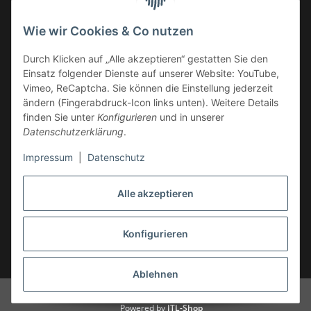
Deutschland
Wie wir Cookies & Co nutzen
Service-Hotline +49 (0)6332 - 48 58 48
E-Mail:
mail@tk-carparts.de
Durch Klicken auf „Alle akzeptieren“ gestatten Sie den
Einsatz folgender Dienste auf unserer Website: YouTube,
Montag-Donnerstag von 13 bis 16 Uhr
Vimeo, ReCaptcha. Sie können die Einstellung jederzeit
ändern (Fingerabdruck-Icon links unten). Weitere Details
finden Sie unter
Konfigurieren
und in unserer
Datenschutzerklärung
.
Impressum
|
Datenschutz
Alle akzeptieren
Konfigurieren
* Alle Preise inkl. gesetzlicher USt., zzgl.
Versand
Ablehnen
© TK-Carparts Thomas Koch
Powered by
JTL-Shop