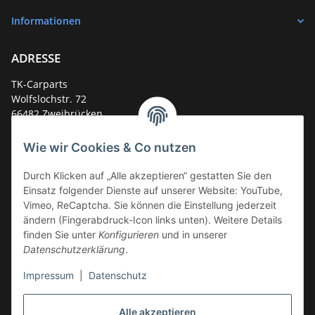
Informationen
ADRESSE
TK-Carparts
Wolfslochstr. 72
66482 Zweibrücken
Deutschland
Wie wir Cookies & Co nutzen
Service-Hotline +49 (0)6332 - 48 58 48
E-Mail:
mail@tk-carparts.de
Durch Klicken auf „Alle akzeptieren“ gestatten Sie den
Einsatz folgender Dienste auf unserer Website: YouTube,
Montag-Donnerstag von 13 bis 16 Uhr
Vimeo, ReCaptcha. Sie können die Einstellung jederzeit
ändern (Fingerabdruck-Icon links unten). Weitere Details
finden Sie unter
Konfigurieren
und in unserer
Datenschutzerklärung
.
Impressum
|
Datenschutz
Alle akzeptieren