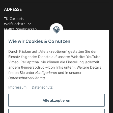
ADRESSE
TK-Carparts
Wolfslochstr. 72
66482 Zweibrücken
Deutschland
Wie wir Cookies & Co nutzen
Service-Hotline +49 (0)6332 - 48 58 48
E-Mail:
mail@tk-carparts.de
Durch Klicken auf „Alle akzeptieren“ gestatten Sie den
Einsatz folgender Dienste auf unserer Website: YouTube,
Montag-Donnerstag von 13 bis 16 Uhr
Vimeo, ReCaptcha. Sie können die Einstellung jederzeit
ändern (Fingerabdruck-Icon links unten). Weitere Details
finden Sie unter
Konfigurieren
und in unserer
Datenschutzerklärung
.
Impressum
|
Datenschutz
Alle akzeptieren