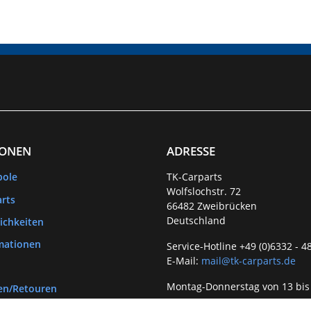
IONEN
ADRESSE
bole
TK-Carparts
Wolfslochstr. 72
rts
66482 Zweibrücken
Deutschland
ichkeiten
mationen
Service-Hotline +49 (0)6332 - 4
E-Mail:
mail@tk-carparts.de
Montag-Donnerstag von 13 bis
en/Retouren