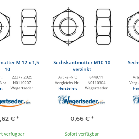
mutter M 12 x 1,5
Sechskantmutter M10 10
Sech
10
verzinkt
.:
22377.2025
Artikel-Nr.:
8449.11
Arti
Nr.:
N0110207
Vergleichs-Nr.:
N0110304
Vergl
Wegertseder
Wegertseder
r:
Hersteller:
Her
,62 €
*
0,66 €
*
rt verfügbar
Sofort verfügbar