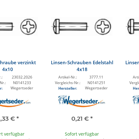
chraube verzinkt
Linsen-Schrauben Edelstahl
Linse
4x10
4x18
.:
23032.2026
Artikel-Nr.:
3777.11
Arti
Nr.:
N0141233
Vergleichs-Nr.:
N0141251
Vergl
Wegertseder
Wegertseder
r:
Hersteller:
Her
,33 €
*
0,21 €
*
rt verfügbar
Sofort verfügbar