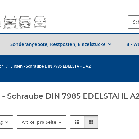
Sonderangebote, Restposten, Einzelstücke
B - W
ch
Linsen - Schraube DIN 7985 EDELSTAHL A2
n - Schraube DIN 7985 EDELSTAHL A
ng
Artikel pro Seite