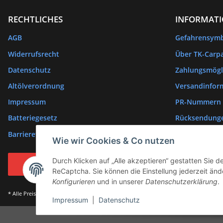
RECHTLICHES
INFORMAT
AGB
Gefahrensym
Widerrufsrecht
Über TK-Carpa
Datenschutz
Zahlungsmögl
Altölverordnung
Versandinfor
Impressum
PR-Nummern
Batteriegesetz
Rücksendung
Barrierefreiheitserklärung
Wie wir Cookies & Co nutzen
Durch Klicken auf „Alle akzeptieren“ gestatten Sie 
Vertrag widerrufen
ReCaptcha. Sie können die Einstellung jederzeit ände
Konfigurieren
und in unserer
Datenschutzerklärung
.
* Alle Preise inkl. gesetzlicher USt., zzgl.
Versand
Impressum
|
Datenschutz