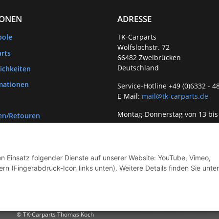
IONEN
ADRESSE
bole
TK-Carparts
Wolfslochstr. 72
rts
66482 Zweibrücken
Deutschland
ichkeiten
mationen
Service-Hotline +49 (0)6332 - 4
E-Mail:
mail@tk-carparts.de
Montag-Donnerstag von 13 bis
en/Retouren
den Einsatz folgender Dienste auf unserer Website: YouTube, Vimeo,
rn (Fingerabdruck-Icon links unten). Weitere Details finden Sie unter
© TK-Carparts Thomas Koch