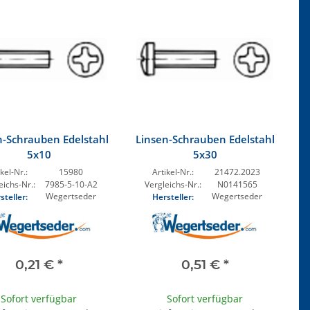
n-Schrauben Edelstahl
Linsen-Schrauben Edelstahl
5x10
5x30
kel-Nr.:
15980
Artikel-Nr.:
21472.2023
eichs-Nr.:
7985-5-10-A2
Vergleichs-Nr.:
N0141565
Wegertseder
Wegertseder
steller:
Hersteller:
0,21 €
*
0,51 €
*
Sofort verfügbar
Sofort verfügbar