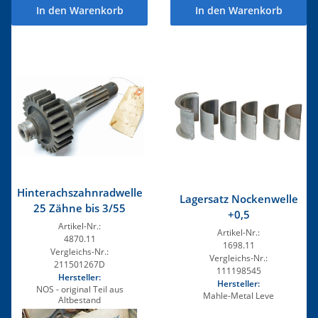
In den Warenkorb
In den Warenkorb
Hinterachszahnradwelle
Lagersatz Nockenwelle
25 Zähne bis 3/55
+0,5
Artikel-Nr.:
Artikel-Nr.:
4870.11
1698.11
Vergleichs-Nr.:
Vergleichs-Nr.:
211501267D
111198545
Hersteller:
Hersteller:
NOS - original Teil aus
Mahle-Metal Leve
Altbestand