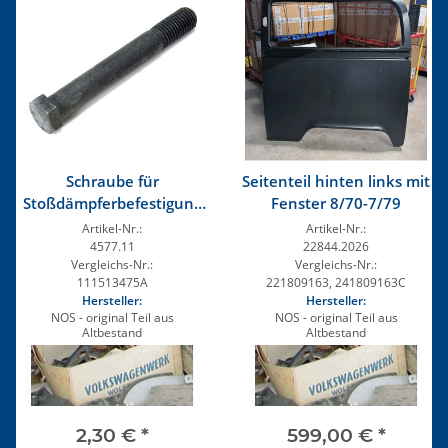
Schraube für
Seitenteil hinten links mit
Stoßdämpferbefestigung
Fenster 8/70-7/79
M12x1,5x87
Artikel-Nr.:
Artikel-Nr.:
4577.11
22844.2026
Vergleichs-Nr.:
Vergleichs-Nr.:
111513475A
221809163, 241809163C
Hersteller:
Hersteller:
NOS - original Teil aus
NOS - original Teil aus
Altbestand
Altbestand
2,30 €
*
599,00 €
*