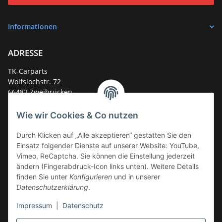
Informationen
ADRESSE
TK-Carparts
Wolfslochstr. 72
66482 Zweibrücken
Deutschland
Wie wir Cookies & Co nutzen
Service-Hotline +49 (0)6332 - 48 58 48
E-Mail:
mail@tk-carparts.de
Durch Klicken auf „Alle akzeptieren“ gestatten Sie den
Einsatz folgender Dienste auf unserer Website: YouTube,
Montag-Donnerstag von 13 bis 16 Uhr
Vimeo, ReCaptcha. Sie können die Einstellung jederzeit
ändern (Fingerabdruck-Icon links unten). Weitere Details
finden Sie unter
Konfigurieren
und in unserer
Datenschutzerklärung
.
Impressum
|
Datenschutz