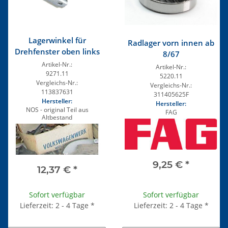
Lagerwinkel für
Radlager vorn innen ab
Drehfenster oben links
8/67
Artikel-Nr.:
Artikel-Nr.:
9271.11
5220.11
Vergleichs-Nr.:
Vergleichs-Nr.:
113837631
311405625F
Hersteller:
Hersteller:
NOS - original Teil aus
FAG
Altbestand
9,25 €
*
12,37 €
*
Sofort verfügbar
Sofort verfügbar
Lieferzeit: 2 - 4 Tage
*
Lieferzeit: 2 - 4 Tage
*