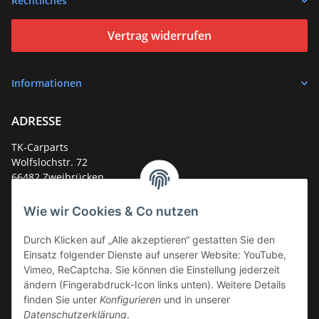
Rechtliches
Vertrag widerrufen
Informationen
ADRESSE
TK-Carparts
Wolfslochstr. 72
66482 Zweibrücken
Deutschland
Wie wir Cookies & Co nutzen
Service-Hotline +49 (0)6332 - 48 58 48
E-Mail:
mail@tk-carparts.de
Durch Klicken auf „Alle akzeptieren“ gestatten Sie den
Einsatz folgender Dienste auf unserer Website: YouTube,
Montag-Donnerstag von 13 bis 16 Uhr
Vimeo, ReCaptcha. Sie können die Einstellung jederzeit
ändern (Fingerabdruck-Icon links unten). Weitere Details
finden Sie unter
Konfigurieren
und in unserer
Datenschutzerklärung
.