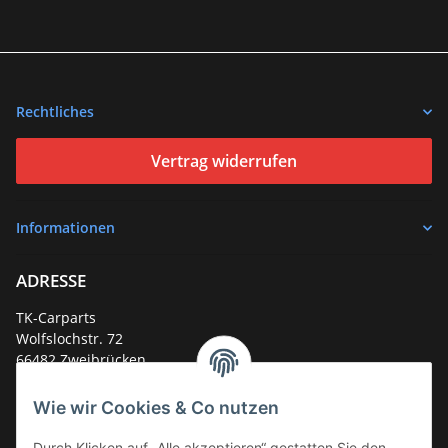
Rechtliches
Vertrag widerrufen
Informationen
ADRESSE
TK-Carparts
Wolfslochstr. 72
66482 Zweibrücken
Deutschland
Wie wir Cookies & Co nutzen
Service-Hotline +49 (0)6332 - 48 58 48
E-Mail:
mail@tk-carparts.de
Durch Klicken auf „Alle akzeptieren“ gestatten Sie den