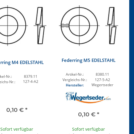
Federring M5 EDELSTAHL
rring M4 EDELSTAHL
Artikel-Nr.:
8380.11
kel-Nr.:
8379.11
Vergleichs-Nr.:
127-5-A2
127-4-A2
eichs-Nr.:
Wegertseder
Hersteller:
0,10 €
*
0,10 €
*
Sofort verfügbar
Sofort verfügbar