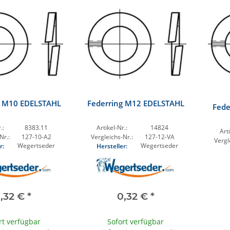
g M10 EDELSTAHL
Federring M12 EDELSTAHL
Fede
.:
8383.11
Artikel-Nr.:
14824
Arti
Nr.:
127-10-A2
Vergleichs-Nr.:
127-12-VA
Vergl
Wegertseder
Wegertseder
r:
Hersteller:
,32 €
*
0,32 €
*
rt verfügbar
Sofort verfügbar