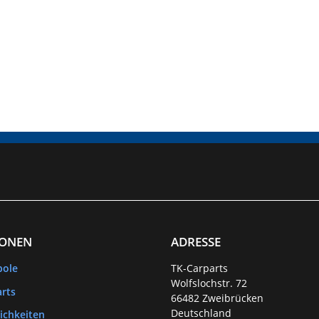
IONEN
ADRESSE
bole
TK-Carparts
Wolfslochstr. 72
rts
66482 Zweibrücken
Deutschland
ichkeiten