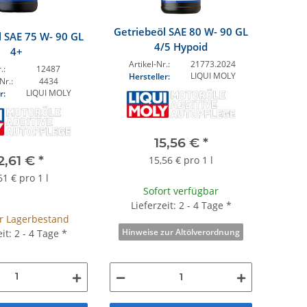
Getriebeöl SAE 80 W- 90 GL
l SAE 75 W- 90 GL
4/5 Hypoid
4+
Artikel-Nr.:
21773.2024
.:
12487
LIQUI MOLY
Hersteller:
Nr.:
4434
LIQUI MOLY
r:
15,56 €
*
2,61 €
*
15,56 € pro 1 l
61 € pro 1 l
Sofort verfügbar
Lieferzeit: 2 - 4 Tage
*
r Lagerbestand
Hinweise zur Altölverordnung
eit: 2 - 4 Tage
*