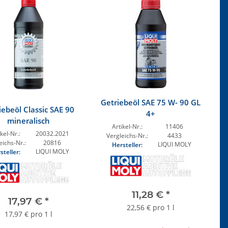
Getriebeöl SAE 75 W- 90 GL
iebeöl Classic SAE 90
4+
mineralisch
Artikel-Nr.:
11406
kel-Nr.:
20032.2021
Vergleichs-Nr.:
4433
eichs-Nr.:
20816
LIQUI MOLY
Hersteller:
LIQUI MOLY
steller:
11,28 €
*
17,97 €
*
22,56 € pro 1 l
17,97 € pro 1 l