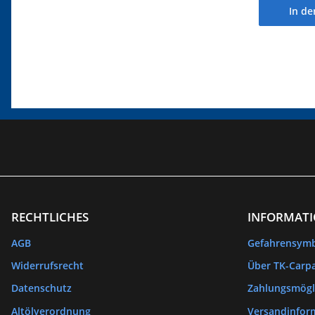
In d
RECHTLICHES
INFORMAT
AGB
Gefahrensym
Widerrufsrecht
Über TK-Carpa
Datenschutz
Zahlungsmögl
Altölverordnung
Versandinfor