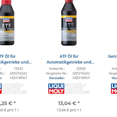
TF Öl für
ATF Öl für
Getr
ikgetriebe und
Automatikgetriebe und
nkung 0,5l Dose
Servolenkung 1,0 l Dose
.:
15033
Artikel-Nr.:
25830
Arti
Nr.:
G052162A2
Vergleichs-Nr.:
G052162A2
Vergl
LIQUI MOLY
LIQUI MOLY
r:
Hersteller:
Her
,25 €
*
13,04 €
*
50 € pro 1 l
13,04 € pro 1 l