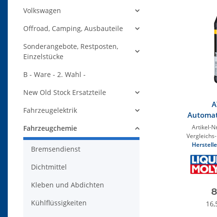
Volkswagen
Offroad, Camping, Ausbauteile
Sonderangebote, Restposten,
Einzelstücke
B - Ware - 2. Wahl -
New Old Stock Ersatzteile
A
Fahrzeugelektrik
Automat
Servole
Artikel-Nr
Fahrzeugchemie
Vergleichs-
Herstelle
Bremsendienst
Dichtmittel
Kleben und Abdichten
8
Kühlflüssigkeiten
16,