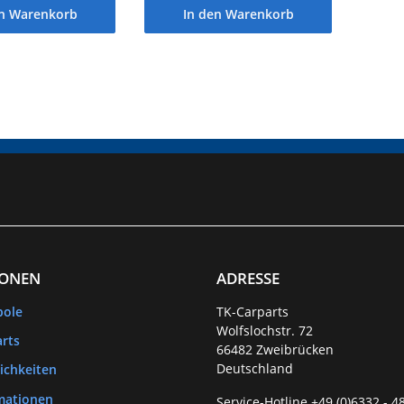
en Warenkorb
In den Warenkorb
IONEN
ADRESSE
bole
TK-Carparts
Wolfslochstr. 72
rts
66482 Zweibrücken
Deutschland
ichkeiten
mationen
Service-Hotline +49 (0)6332 - 4