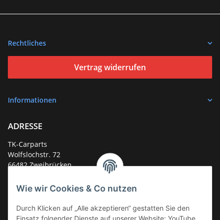
Rechtliches
Vertrag widerrufen
Informationen
ADRESSE
TK-Carparts
Wolfslochstr. 72
66482 Zweibrücken
Deutschland
Wie wir Cookies & Co nutzen
Service-Hotline +49 (0)6332 - 48 58 48
E-Mail:
mail@tk-carparts.de
Durch Klicken auf „Alle akzeptieren“ gestatten Sie den
Einsatz folgender Dienste auf unserer Website: YouTube,