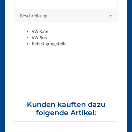
Beschreibung
VW Käfer
VW Bus
Befestigungsteile
Produkteigenschaft
Wert
Kunden kauften dazu
folgende Artikel: