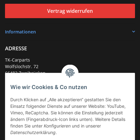
Vertrag widerrufen
Informationen
ADRESSE
TK-Carparts
Wolfslochstr. 72
66482 Zweibrücken
Deutschland
Wie wir Cookies & Co nutzen
Service-Hotline +49 (0)6332 - 48 58 48
E-Mail:
mail@tk-carparts.de
Durch Klicken auf „Alle akzeptieren“ gestatten Sie den
Einsatz folgender Dienste auf unserer Website: YouTube,
Montag-Donnerstag von 13 bis 16 Uhr
Vimeo, ReCaptcha. Sie können die Einstellung jederzeit
ändern (Fingerabdruck-Icon links unten). Weitere Details
finden Sie unter
Konfigurieren
und in unserer
Datenschutzerklärung
.