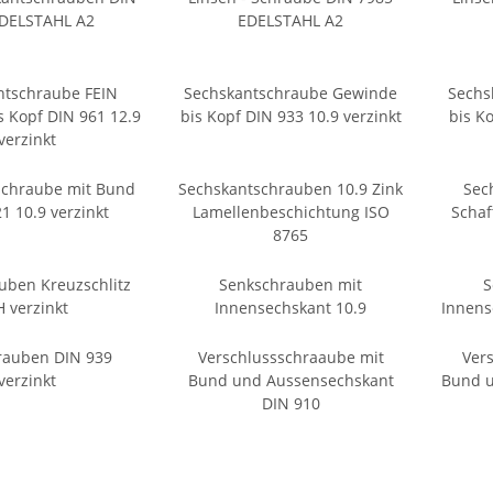
EDELSTAHL A2
EDELSTAHL A2
ntschraube FEIN
Sechskantschraube Gewinde
Sechs
 Kopf DIN 961 12.9
bis Kopf DIN 933 10.9 verzinkt
bis Ko
verzinkt
schraube mit Bund
Sechskantschrauben 10.9 Zink
Sec
1 10.9 verzinkt
Lamellenbeschichtung ISO
Schaf
8765
uben Kreuzschlitz
Senkschrauben mit
S
H verzinkt
Innensechskant 10.9
Innens
hrauben DIN 939
Verschlussschraaube mit
Ver
verzinkt
Bund und Aussensechskant
Bund u
DIN 910