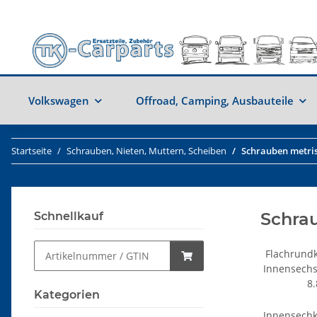
Volkswagen
Offroad, Camping, Ausbauteile
Startseite
Schrauben, Nieten, Muttern, Scheiben
Schrauben metri
Schra
Schnellkauf
Flachrund
Innensechs
8.
Kategorien
Innensech