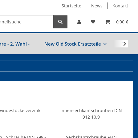
Startseite
News
Kontakt
0,00 €
are - 2. Wahl -
New Old Stock Ersatzteile
Fahrzeu
indestücke verzinkt
Innensechkantschrauben DIN
912 10.9
n - Schraube DIN 7985
Sechskantschraube FEIN