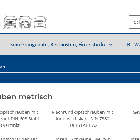
Sonderangebote, Restposten, Einzelstücke
B - W
sch
uben metrisch
kopfschrauben mit
Flachrundkopfschrauben mit
Gew
kant DIN 603 Stahl
Innensechskant DIN 7380
8 verzinkt
EDELSTAHL A2
kantschrauben DIN
Linsen - Schraube DIN 7985
Linse