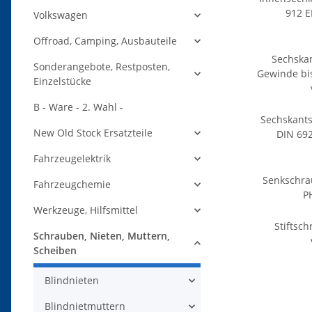
912 
Volkswagen
Offroad, Camping, Ausbauteile
Sechska
Sonderangebote, Restposten,
Gewinde bis
Einzelstücke
B - Ware - 2. Wahl -
Sechskant
New Old Stock Ersatzteile
DIN 692
Fahrzeugelektrik
Senkschra
Fahrzeugchemie
P
Werkzeuge, Hilfsmittel
Stiftsc
Schrauben, Nieten, Muttern,
Scheiben
Blindnieten
Blindnietmuttern