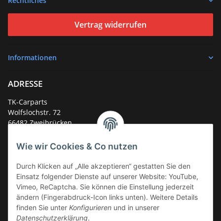
Rechtliches
Vertrag widerrufen
Informationen
ADRESSE
TK-Carparts
Wolfslochstr. 72
66482 Zweibrücken
Deutschland
Wie wir Cookies & Co nutzen
Service-Hotline +49 (0)6332 - 48 58 48
E-Mail:
mail@tk-carparts.de
Durch Klicken auf „Alle akzeptieren“ gestatten Sie den
Einsatz folgender Dienste auf unserer Website: YouTube,
Montag-Donnerstag von 13 bis 16 Uhr
Vimeo, ReCaptcha. Sie können die Einstellung jederzeit
ändern (Fingerabdruck-Icon links unten). Weitere Details
finden Sie unter
Konfigurieren
und in unserer
Datenschutzerklärung
.