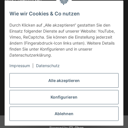
66482 Zweibrücken
Deutschland
Wie wir Cookies & Co nutzen
Service-Hotline +49 (0)6332 - 48 58 48
E-Mail:
mail@tk-carparts.de
Durch Klicken auf „Alle akzeptieren“ gestatten Sie den
Einsatz folgender Dienste auf unserer Website: YouTube,
Montag-Donnerstag von 13 bis 16 Uhr
Vimeo, ReCaptcha. Sie können die Einstellung jederzeit
ändern (Fingerabdruck-Icon links unten). Weitere Details
finden Sie unter
Konfigurieren
und in unserer
Datenschutzerklärung
.
Impressum
|
Datenschutz
Alle akzeptieren
Konfigurieren
* Alle Preise inkl. gesetzlicher USt., zzgl.
Versand
Ablehnen
© TK-Carparts Thomas Koch
Powered by
JTL-Shop