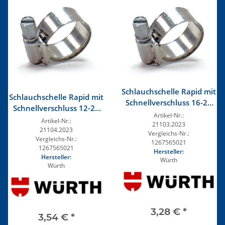
Schlauchschelle Rapid mit
Schlauchschelle Rapid mit
Schnellverschluss 16-27
Schnellverschluss 12-22
mm Bandbreite 14,3 mm
Artikel-Nr.:
mm Bandbreite 14,3 mm
Artikel-Nr.:
Edelstahl
21103.2023
Edelstahl
21104.2023
Vergleichs-Nr.:
Vergleichs-Nr.:
1267565021
1267565021
Hersteller:
Hersteller:
Würth
Würth
3,28 €
*
3,54 €
*