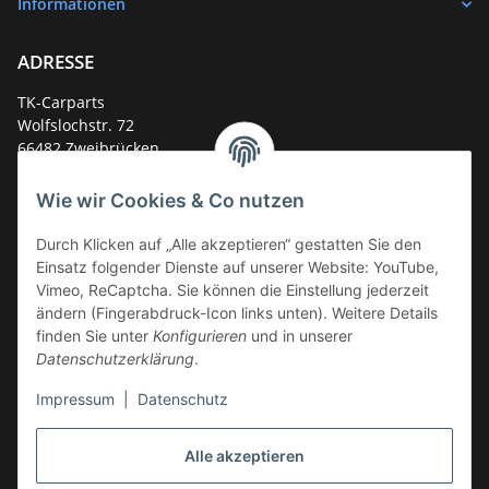
Informationen
ADRESSE
TK-Carparts
Wolfslochstr. 72
66482 Zweibrücken
Deutschland
Wie wir Cookies & Co nutzen
Service-Hotline +49 (0)6332 - 48 58 48
E-Mail:
mail@tk-carparts.de
Durch Klicken auf „Alle akzeptieren“ gestatten Sie den
Einsatz folgender Dienste auf unserer Website: YouTube,
Montag-Donnerstag von 13 bis 16 Uhr
Vimeo, ReCaptcha. Sie können die Einstellung jederzeit
ändern (Fingerabdruck-Icon links unten). Weitere Details
finden Sie unter
Konfigurieren
und in unserer
Datenschutzerklärung
.
Impressum
|
Datenschutz
Alle akzeptieren