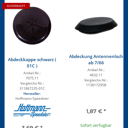
AUSVERKAUFT
Abdeckung Antennenloch
Abdeckkappe schwarz (
ab 7/66
01C )
Artikel-Nr.:
Artikel-Nr.:
4632.11
7075.11
Vergleichs-Nr.:
Vergleichs-Nr.:
113817295B
311867235-01C
Hersteller:
Hoffmann-Speedster
1,87 €
*
Sofort verfügbar
3,69 €
*