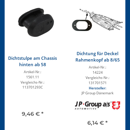
Dichtung für Deckel
Dichtstulpe am Chassis
Rahmenkopf ab 8/65
hinten ab 58
Artikel-Nr.:
Artikel-Nr.:
14224
1561.11
Vergleichs-Nr.:
Vergleichs-Nr.:
131701571
113701293C
Hersteller:
JP Group Dänemark
9,46 €
*
6,14 €
*