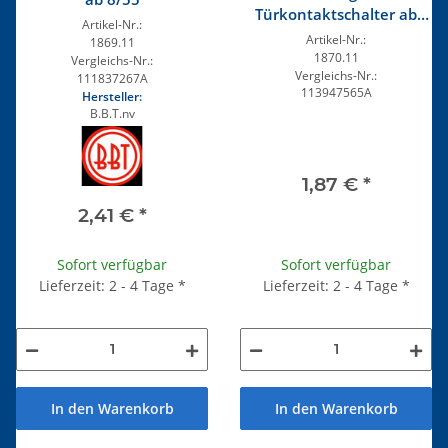
Türkontaktschalter ab
Artikel-Nr.:
8/64
Artikel-Nr.:
1869.11
1870.11
Vergleichs-Nr.:
Vergleichs-Nr.:
111837267A
113947565A
Hersteller:
B.B.T.nv
1,87 €
*
2,41 €
*
Sofort verfügbar
Sofort verfügbar
Lieferzeit: 2 - 4 Tage
*
Lieferzeit: 2 - 4 Tage
*
In den Warenkorb
In den Warenkorb