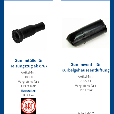
Gummitülle für
Gummiventil für
Heizungszug ab 8/67
Kurbelgehäuseentlüftung
Artikel-Nr.:
Artikel-Nr.:
38600
7895.11
Vergleichs-Nr.:
Vergleichs-Nr.:
113711691
311115541
Hersteller:
B.B.T.nv
3,51 €
*