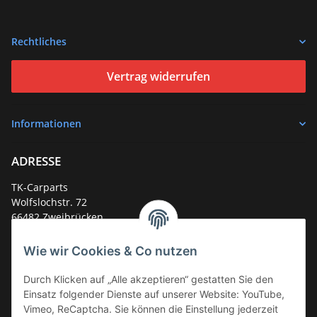
Rechtliches
Vertrag widerrufen
Informationen
ADRESSE
TK-Carparts
Wolfslochstr. 72
66482 Zweibrücken
Deutschland
Wie wir Cookies & Co nutzen
Service-Hotline +49 (0)6332 - 48 58 48
E-Mail:
mail@tk-carparts.de
Durch Klicken auf „Alle akzeptieren“ gestatten Sie den
Einsatz folgender Dienste auf unserer Website: YouTube,
Montag-Donnerstag von 13 bis 16 Uhr
Vimeo, ReCaptcha. Sie können die Einstellung jederzeit