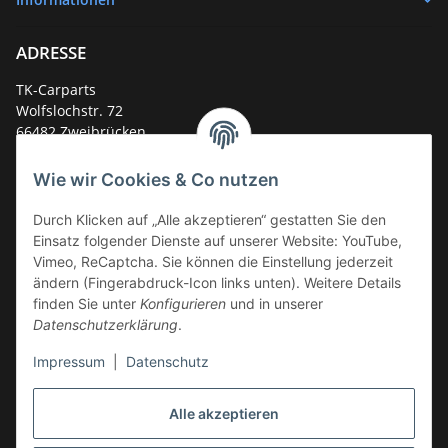
ADRESSE
TK-Carparts
Wolfslochstr. 72
66482 Zweibrücken
Deutschland
Wie wir Cookies & Co nutzen
Service-Hotline +49 (0)6332 - 48 58 48
E-Mail:
mail@tk-carparts.de
Durch Klicken auf „Alle akzeptieren“ gestatten Sie den
Einsatz folgender Dienste auf unserer Website: YouTube,
Montag-Donnerstag von 13 bis 16 Uhr
Vimeo, ReCaptcha. Sie können die Einstellung jederzeit
ändern (Fingerabdruck-Icon links unten). Weitere Details
finden Sie unter
Konfigurieren
und in unserer
Datenschutzerklärung
.
Impressum
|
Datenschutz
Alle akzeptieren