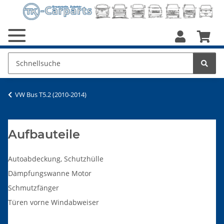
VW Bus T5.2 (2010-2014)
Aufbauteile
Autoabdeckung, Schutzhülle
Dämpfungswanne Motor
Schmutzfänger
Türen vorne Windabweiser