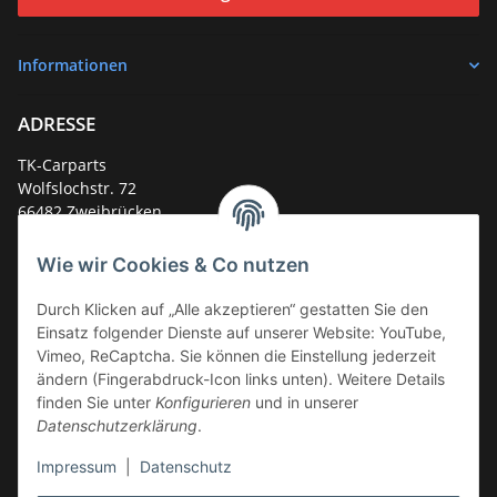
Informationen
ADRESSE
TK-Carparts
Wolfslochstr. 72
66482 Zweibrücken
Deutschland
Wie wir Cookies & Co nutzen
Service-Hotline +49 (0)6332 - 48 58 48
E-Mail:
mail@tk-carparts.de
Durch Klicken auf „Alle akzeptieren“ gestatten Sie den
Einsatz folgender Dienste auf unserer Website: YouTube,
Montag-Donnerstag von 13 bis 16 Uhr
Vimeo, ReCaptcha. Sie können die Einstellung jederzeit
ändern (Fingerabdruck-Icon links unten). Weitere Details
finden Sie unter
Konfigurieren
und in unserer
Datenschutzerklärung
.
Impressum
|
Datenschutz