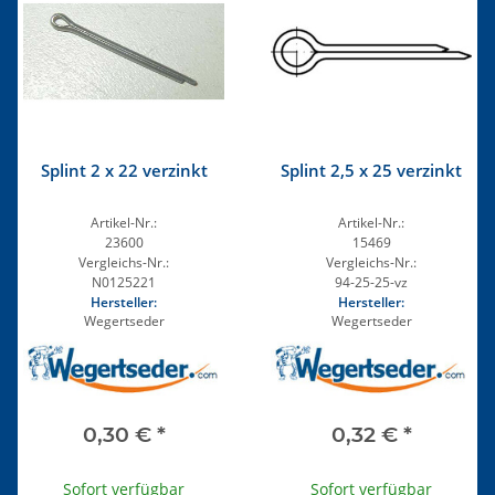
Splint 2 x 22 verzinkt
Splint 2,5 x 25 verzinkt
Artikel-Nr.:
Artikel-Nr.:
23600
15469
Vergleichs-Nr.:
Vergleichs-Nr.:
N0125221
94-25-25-vz
Hersteller:
Hersteller:
Wegertseder
Wegertseder
0,30 €
*
0,32 €
*
Sofort verfügbar
Sofort verfügbar