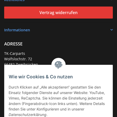
Vertrag widerrufen
Informationen
ADRESSE
TK-Carparts
Wolfslochstr. 72
66482 Zweibrücken
Deutschland
Wie wir Cookies & Co nutzen
Service-Hotline +49 (0)6332 - 48 58 48
E-Mail:
mail@tk-carparts.de
Durch Klicken auf „Alle akzeptieren“ gestatten Sie den
Einsatz folgender Dienste auf unserer Website: YouTube,
Montag-Donnerstag von 13 bis 16 Uhr
Vimeo, ReCaptcha. Sie können die Einstellung jederzeit
ändern (Fingerabdruck-Icon links unten). Weitere Details
finden Sie unter
Konfigurieren
und in unserer
Datenschutzerklärung
.