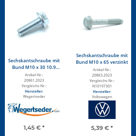
Sechskantschraube mit
Sechskantschraube mit
Bund M10 x 65 verzinkt
Bund M10 x 30 10.9
Artikel-Nr.:
verzinkt
Artikel-Nr.:
20863.2023
20861.2023
Vergleichs-Nr.:
Vergleichs-Nr.:
N10197301
Hersteller:
Hersteller:
Wegertseder
Volkswagen
1,45 €
*
5,39 €
*