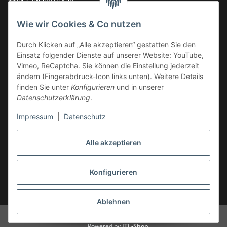
66482 Zweibrücken
Deutschland
Wie wir Cookies & Co nutzen
Service-Hotline +49 (0)6332 - 48 58 48
E-Mail:
mail@tk-carparts.de
Durch Klicken auf „Alle akzeptieren“ gestatten Sie den
Einsatz folgender Dienste auf unserer Website: YouTube,
Montag-Donnerstag von 13 bis 16 Uhr
Vimeo, ReCaptcha. Sie können die Einstellung jederzeit
ändern (Fingerabdruck-Icon links unten). Weitere Details
finden Sie unter
Konfigurieren
und in unserer
Datenschutzerklärung
.
Impressum
|
Datenschutz
Alle akzeptieren
Konfigurieren
* Alle Preise inkl. gesetzlicher USt., zzgl.
Versand
Ablehnen
© TK-Carparts Thomas Koch
Powered by
JTL-Shop