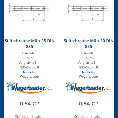
Stiftschraube M6 x 25 DIN
Stiftschraube M6 x 30 DIN
835
835
Artikel-Nr.:
Artikel-Nr.:
15268
15269
Vergleichs-Nr.:
Vergleichs-Nr.:
835-6-25-5.8
835-6-30-5.8
Hersteller:
Hersteller:
Wegertseder
Wegertseder
0,54 €
*
0,54 €
*
Sofort verfügbar
Sofort verfügbar