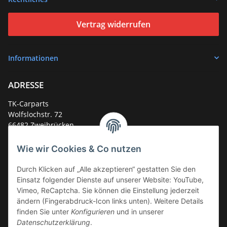
Vertrag widerrufen
Informationen
ADRESSE
TK-Carparts
Wolfslochstr. 72
66482 Zweibrücken
Deutschland
Wie wir Cookies & Co nutzen
Service-Hotline +49 (0)6332 - 48 58 48
E-Mail:
mail@tk-carparts.de
Durch Klicken auf „Alle akzeptieren“ gestatten Sie den
Einsatz folgender Dienste auf unserer Website: YouTube,
Montag-Donnerstag von 13 bis 16 Uhr
Vimeo, ReCaptcha. Sie können die Einstellung jederzeit
ändern (Fingerabdruck-Icon links unten). Weitere Details
finden Sie unter
Konfigurieren
und in unserer
Datenschutzerklärung
.