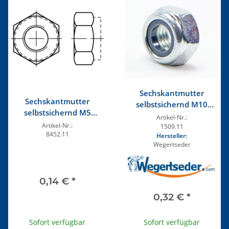
Sechskantmutter
Sechskantmutter
selbstsichernd M10
selbstsichernd M5
verzinkt
Artikel-Nr.:
verzinkt
Artikel-Nr.:
1509.11
8452.11
Hersteller:
Wegertseder
0,14 €
*
0,32 €
*
Sofort verfügbar
Sofort verfügbar