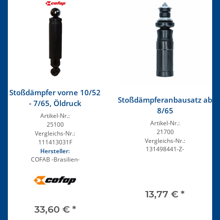
Stoßdämpfer vorne 10/52
Stoßdämpferanbausatz ab
- 7/65, Öldruck
8/65
Artikel-Nr.:
Artikel-Nr.:
25100
21700
Vergleichs-Nr.:
Vergleichs-Nr.:
111413031F
131498441-Z-
Hersteller:
COFAB -Brasilien-
13,77 €
*
33,60 €
*