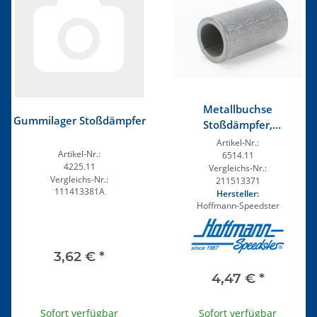
Metallbuchse
Gummilager Stoßdämpfer
Stoßdämpfer,
Ausgleichsfeder
Artikel-Nr.:
Artikel-Nr.:
6514.11
4225.11
Vergleichs-Nr.:
Vergleichs-Nr.:
211513371
111413381A
Hersteller:
Hoffmann-Speedster
3,62 €
*
4,47 €
*
Sofort verfügbar
Sofort verfügbar