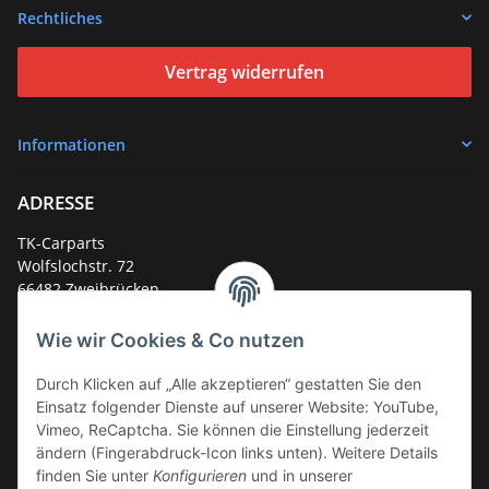
Rechtliches
Vertrag widerrufen
Informationen
ADRESSE
TK-Carparts
Wolfslochstr. 72
66482 Zweibrücken
Deutschland
Wie wir Cookies & Co nutzen
Service-Hotline +49 (0)6332 - 48 58 48
E-Mail:
mail@tk-carparts.de
Durch Klicken auf „Alle akzeptieren“ gestatten Sie den
Einsatz folgender Dienste auf unserer Website: YouTube,
Montag-Donnerstag von 13 bis 16 Uhr
Vimeo, ReCaptcha. Sie können die Einstellung jederzeit
ändern (Fingerabdruck-Icon links unten). Weitere Details
finden Sie unter
Konfigurieren
und in unserer