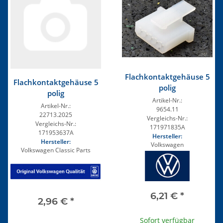
Flachkontaktgehäuse 5
Flachkontaktgehäuse 5
polig
polig
Artikel-Nr.:
Artikel-Nr.:
9654.11
22713.2025
Vergleichs-Nr.:
Vergleichs-Nr.:
171971835A
171953637A
Hersteller:
Hersteller:
Volkswagen
Volkswagen Classic Parts
6,21 €
*
2,96 €
*
Sofort verfügbar