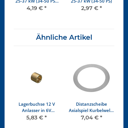
25-37 kW (34-50 PS),
25-37 kW (34-50 PS)
D
Standard
4,19 €
*
2,97 €
*
Ähnliche Artikel
Lagerbuchse 12 V
Distanzscheibe
l
Anlasser in 6V
Axialspiel Kurbelwelle
Getriebe
0,36 mm
5,83 €
*
7,04 €
*