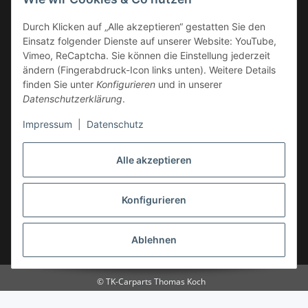
Deutschland
Service-Hotline +49 (0)6332 - 48 58 48
Durch Klicken auf „Alle akzeptieren“ gestatten Sie den
E-Mail:
mail@tk-carparts.de
Einsatz folgender Dienste auf unserer Website: YouTube,
Vimeo, ReCaptcha. Sie können die Einstellung jederzeit
Montag-Donnerstag von 13 bis 16 Uhr
ändern (Fingerabdruck-Icon links unten). Weitere Details
finden Sie unter
Konfigurieren
und in unserer
Datenschutzerklärung
.
Impressum
|
Datenschutz
Alle akzeptieren
Konfigurieren
Ablehnen
* Alle Preise inkl. gesetzlicher USt., zzgl.
Versand
© TK-Carparts Thomas Koch
Powered by
JTL-Shop