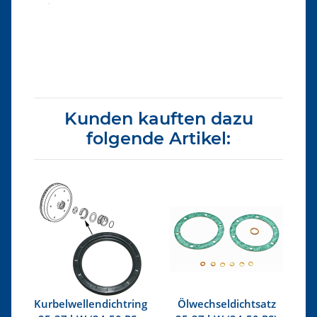
Produkteigenschaft
Wert
Kunden kauften dazu
folgende Artikel:
37
Kurbelwellendichtring
Ölwechseldichtsatz