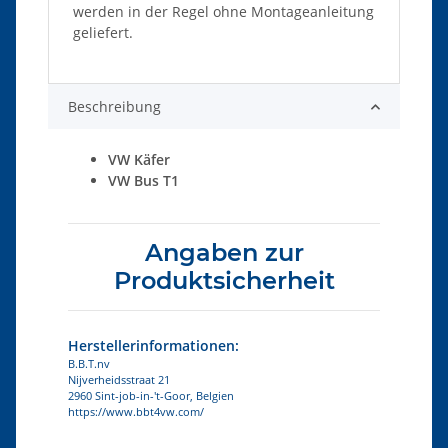
werden in der Regel ohne Montageanleitung
geliefert.
Beschreibung
VW Käfer
VW Bus T1
Angaben zur
Produktsicherheit
Herstellerinformationen:
B.B.T.nv
Nijverheidsstraat 21
2960 Sint-job-in-'t-Goor, Belgien
https://www.bbt4vw.com/