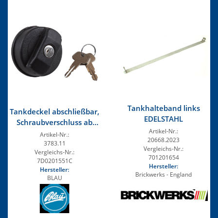
Tankhalteband links
Tankdeckel abschließbar,
EDELSTAHL
Schraubverschluss ab
Artikel-Nr.:
05/1999
Artikel-Nr.:
20668.2023
3783.11
Vergleichs-Nr.:
Vergleichs-Nr.:
701201654
7D0201551C
Hersteller:
Hersteller:
Brickwerks - England
BLAU