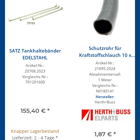
Schutzrohr für
SATZ Tankhaltebänder
Kraftstoffschlauch 10 x
EDELSTAHL
1,0
Artikel-Nr.:
Artikel-Nr.:
21695.2024
20768.2023
Abnahmeintervall:
Vergleichs-Nr.:
1 Meter
701201600
Vergleichs-Nr.:
N0180141
Hersteller:
Herth+Buss
155,40 €
*
Knapper Lagerbestand
1,87 €
*
Lieferzeit: 2 - 4 Tage
*