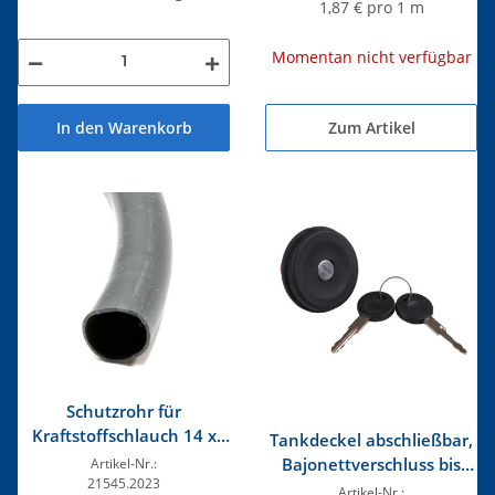
1,87 € pro 1 m
Momentan nicht verfügbar
In den Warenkorb
Zum Artikel
Schutzrohr für
Kraftstoffschlauch 14 x
Tankdeckel abschließbar,
1,0
Bajonettverschluss bis
Artikel-Nr.:
21545.2023
05/1999
Artikel-Nr.: