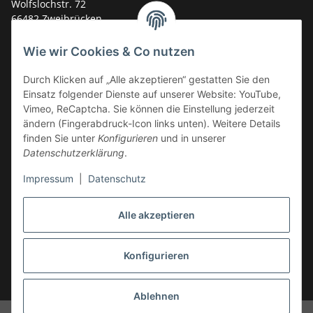
Wolfslochstr. 72
66482 Zweibrücken
Deutschland
Wie wir Cookies & Co nutzen
Service-Hotline +49 (0)6332 - 48 58 48
E-Mail:
mail@tk-carparts.de
Durch Klicken auf „Alle akzeptieren“ gestatten Sie den
Einsatz folgender Dienste auf unserer Website: YouTube,
Montag-Donnerstag von 13 bis 16 Uhr
Vimeo, ReCaptcha. Sie können die Einstellung jederzeit
ändern (Fingerabdruck-Icon links unten). Weitere Details
finden Sie unter
Konfigurieren
und in unserer
Datenschutzerklärung
.
Impressum
|
Datenschutz
Alle akzeptieren
Konfigurieren
* Alle Preise inkl. gesetzlicher USt., zzgl.
Versand
Ablehnen