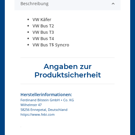
Beschreibung
VW Käfer
VW Bus T2
VW Bus T3
VW Bus T4
VW Bus T$ Syncro
Angaben zur
Produktsicherheit
Herstellerinformationen:
Ferdinand Bilstein GmbH + Co. KG
Wilhelmstr 47
58256 Ennepetal, Deutschland
https://www.febi.com
Produkteigenschaft
Wert