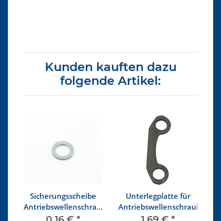
Kunden kauften dazu
folgende Artikel:
ür
Sicherungsscheibe
Unterlegplatte für
sch
Antriebswellenschraube
Antriebswellenschraube
M8
0,16 €
*
1,69 €
*