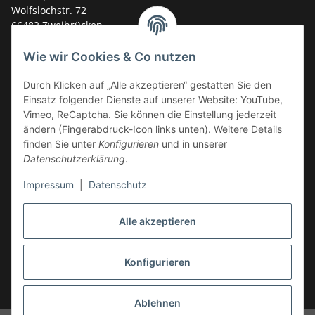
Wolfslochstr. 72
66482 Zweibrücken
Deutschland
Wie wir Cookies & Co nutzen
Service-Hotline +49 (0)6332 - 48 58 48
E-Mail:
mail@tk-carparts.de
Durch Klicken auf „Alle akzeptieren“ gestatten Sie den
Einsatz folgender Dienste auf unserer Website: YouTube,
Montag-Donnerstag von 13 bis 16 Uhr
Vimeo, ReCaptcha. Sie können die Einstellung jederzeit
ändern (Fingerabdruck-Icon links unten). Weitere Details
finden Sie unter
Konfigurieren
und in unserer
Datenschutzerklärung
.
Impressum
|
Datenschutz
Alle akzeptieren
Konfigurieren
* Alle Preise inkl. gesetzlicher USt., zzgl.
Versand
Ablehnen