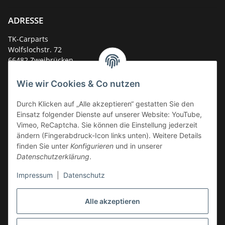
ADRESSE
TK-Carparts
Wolfslochstr. 72
66482 Zweibrücken
Deutschland
Wie wir Cookies & Co nutzen
Service-Hotline +49 (0)6332 - 48 58 48
E-Mail:
mail@tk-carparts.de
Durch Klicken auf „Alle akzeptieren“ gestatten Sie den
Einsatz folgender Dienste auf unserer Website: YouTube,
Montag-Donnerstag von 13 bis 16 Uhr
Vimeo, ReCaptcha. Sie können die Einstellung jederzeit
ändern (Fingerabdruck-Icon links unten). Weitere Details
finden Sie unter
Konfigurieren
und in unserer
Datenschutzerklärung
.
Impressum
|
Datenschutz
Alle akzeptieren