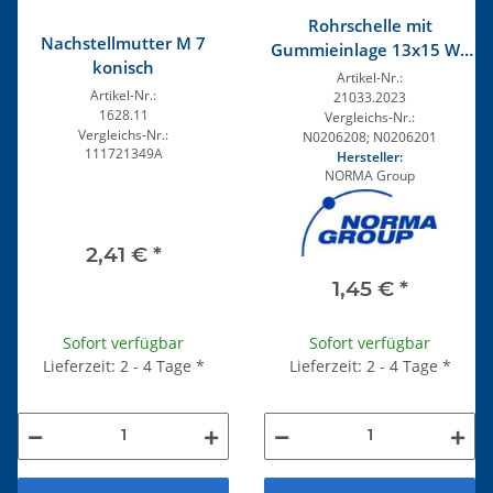
Rohrschelle mit
Nachstellmutter M 7
Gummieinlage 13x15 W1
konisch
verzinkt
Artikel-Nr.:
Artikel-Nr.:
21033.2023
1628.11
Vergleichs-Nr.:
Vergleichs-Nr.:
N0206208; N0206201
111721349A
Hersteller:
NORMA Group
2,41 €
*
1,45 €
*
Sofort verfügbar
Sofort verfügbar
Lieferzeit: 2 - 4 Tage
*
Lieferzeit: 2 - 4 Tage
*