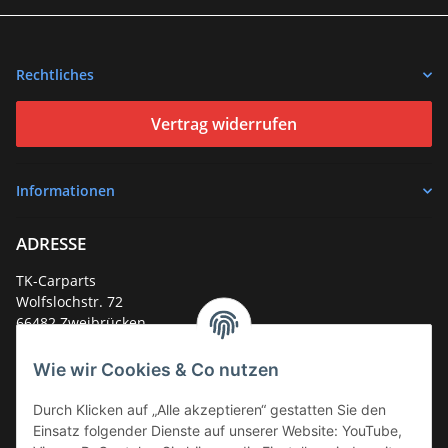
Rechtliches
Vertrag widerrufen
Informationen
ADRESSE
TK-Carparts
Wolfslochstr. 72
66482 Zweibrücken
Deutschland
Wie wir Cookies & Co nutzen
Service-Hotline +49 (0)6332 - 48 58 48
E-Mail:
mail@tk-carparts.de
Durch Klicken auf „Alle akzeptieren“ gestatten Sie den
Einsatz folgender Dienste auf unserer Website: YouTube,
Montag-Donnerstag von 13 bis 16 Uhr