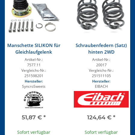
Manschette SILIKON für
Schraubenfedern (Satz)
Gleichlaufgelenk
hinten 2WD
Artikel-Nr.:
Artikel-Nr.:
7577.11
20017
Vergleichs-Nr.:
Vergleichs-Nr.:
251598201
251511105
Hersteller:
Hersteller:
SyncroSweets
EIBACH
51,87 €
*
124,64 €
*
Sofort verfügbar
Sofort verfügbar