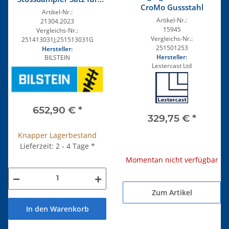
CroMo Gussstahl
vorne / hinten 2WD
Artikel-Nr.:
Artikel-Nr.:
21304.2023
15945
Vergleichs-Nr.:
Vergleichs-Nr.:
251413031J;251513031G
251501253
Hersteller:
Hersteller:
BILSTEIN
Lestercast Ltd
652,90 €
*
329,75 €
*
Knapper Lagerbestand
Lieferzeit: 2 - 4 Tage
*
Momentan nicht verfügbar
Zum Artikel
In den Warenkorb