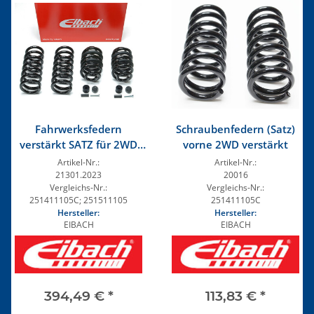
Fahrwerksfedern
Schraubenfedern (Satz)
verstärkt SATZ für 2WD
vorne 2WD verstärkt
Camper, Westfalia,
Artikel-Nr.:
Artikel-Nr.:
schwere Fahrzeuge
21301.2023
20016
Vergleichs-Nr.:
Vergleichs-Nr.:
251411105C; 251511105
251411105C
Hersteller:
Hersteller:
EIBACH
EIBACH
394,49 €
*
113,83 €
*