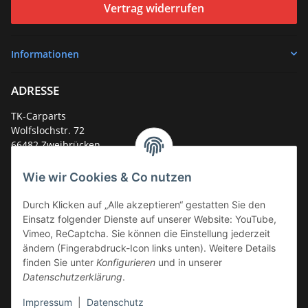
Vertrag widerrufen
Informationen
ADRESSE
TK-Carparts
Wolfslochstr. 72
66482 Zweibrücken
Deutschland
Wie wir Cookies & Co nutzen
Service-Hotline +49 (0)6332 - 48 58 48
E-Mail:
mail@tk-carparts.de
Durch Klicken auf „Alle akzeptieren“ gestatten Sie den
Einsatz folgender Dienste auf unserer Website: YouTube,
Montag-Donnerstag von 13 bis 16 Uhr
Vimeo, ReCaptcha. Sie können die Einstellung jederzeit
ändern (Fingerabdruck-Icon links unten). Weitere Details
finden Sie unter
Konfigurieren
und in unserer
Datenschutzerklärung
.
Impressum
|
Datenschutz