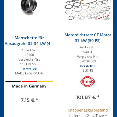
Motordichtsatz CT Motor
Manschette für
37 kW (50 PS)
Ansaugrohr 32-34 kW (44-
Artikel-Nr.:
50 PS)
Artikel-Nr.:
94001
10400
Vergleichs-Nr.:
Vergleichs-Nr.:
070198009
113129729B
Hersteller:
Hersteller:
ELRING
MADE in GERMANY
101,87 €
*
7,15 €
*
Knapper Lagerbestand
Lieferzeit: 2 - 4 Tage
*