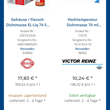
Gehäuse / Flansch
Hochtemperatur
Dichtmasse EL-Liq 74 50
Dichtmasse 70 ml
ml
REINZOSIL
Artikel-Nr.:
Artikel-Nr.:
23018.2026
13570
Vergleichs-Nr.:
Vergleichs-Nr.:
AMV18800201
70-31414-10
Hersteller:
Hersteller:
ELRING
REINZ
17,83 €
*
10,24 €
*
356,52 € pro 1 l
146,32 € pro 1 l
Knapper Lagerbestand
Sofort verfügbar
Lieferzeit: 2 - 4 Tage
*
Lieferzeit: 2 - 4 Tage
*