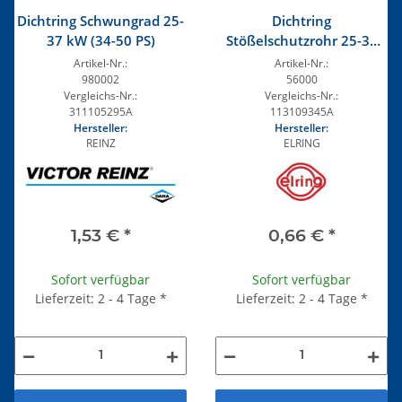
Dichtring Schwungrad 25-
Dichtring
37 kW (34-50 PS)
Stößelschutzrohr 25-37
kW (34-50 PS), alle WBX
Artikel-Nr.:
Artikel-Nr.:
980002
56000
Vergleichs-Nr.:
Vergleichs-Nr.:
311105295A
113109345A
Hersteller:
Hersteller:
REINZ
ELRING
1,53 €
*
0,66 €
*
Sofort verfügbar
Sofort verfügbar
Lieferzeit: 2 - 4 Tage
*
Lieferzeit: 2 - 4 Tage
*