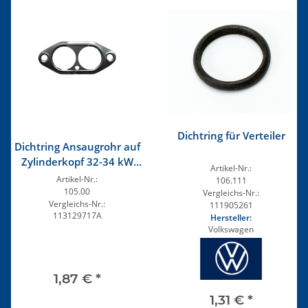
Dichtring für Verteiler
Dichtring Ansaugrohr auf
Zylinderkopf 32-34 kW
Artikel-Nr.:
(44-50 PS)
Artikel-Nr.:
106.111
105.00
Vergleichs-Nr.:
Vergleichs-Nr.:
111905261
113129717A
Hersteller:
Volkswagen
1,87 €
*
1,31 €
*