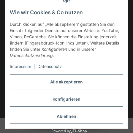
Deutschland
Wie wir Cookies & Co nutzen
Service-Hotline +49 (0)6332 - 48 58 48
E-Mail:
mail@tk-carparts.de
Durch Klicken auf „Alle akzeptieren“ gestatten Sie den
Einsatz folgender Dienste auf unserer Website: YouTube,
Montag-Donnerstag von 13 bis 16 Uhr
Vimeo, ReCaptcha. Sie können die Einstellung jederzeit
ändern (Fingerabdruck-Icon links unten). Weitere Details
finden Sie unter
Konfigurieren
und in unserer
Datenschutzerklärung
.
Impressum
|
Datenschutz
Alle akzeptieren
Konfigurieren
* Alle Preise inkl. gesetzlicher USt., zzgl.
Versand
Ablehnen
© TK-Carparts Thomas Koch
Powered by
JTL-Shop