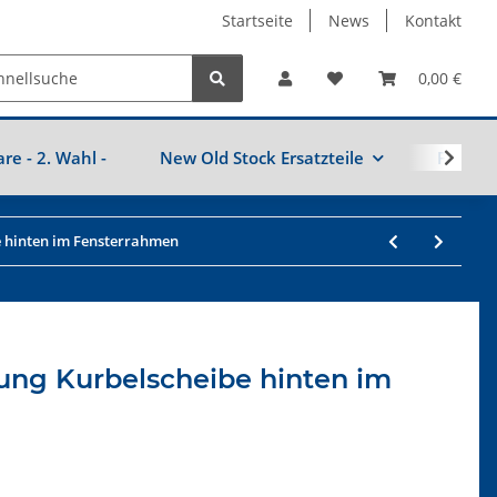
Startseite
News
Kontakt
0,00 €
are - 2. Wahl -
New Old Stock Ersatzteile
Fahrzeu
e hinten im Fensterrahmen
rung Kurbelscheibe hinten im