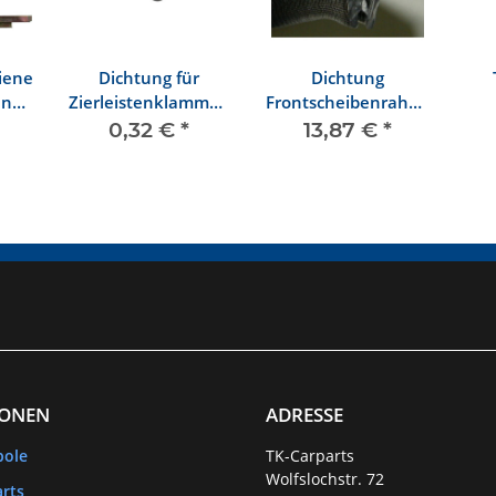
iene
Dichtung für
Dichtung
en
Zierleistenklammer,
Frontscheibenrahmen
64
Türverkleidungen
oben 1303
0,32 €
*
13,87 €
*
IONEN
ADRESSE
bole
TK-Carparts
Wolfslochstr. 72
rts