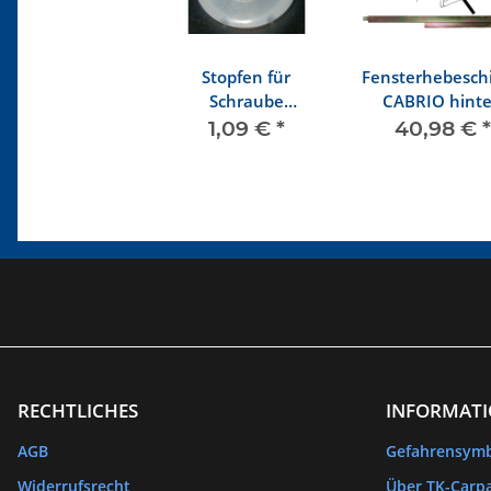
Stopfen für
Fensterhebesch
Schraube
CABRIO hint
Fensteraufbau
rechts ab 8/
1,09 €
*
40,98 €
*
vorne
RECHTLICHES
INFORMAT
AGB
Gefahrensym
Widerrufsrecht
Über TK-Carpa