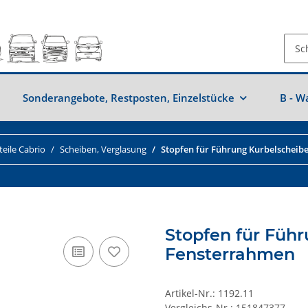
Sonderangebote, Restposten, Einzelstücke
B - W
eile Cabrio
Scheiben, Verglasung
Stopfen für Führung Kurbelscheib
Stopfen für Füh
Fensterrahmen
Artikel-Nr.:
1192.11
Vergleichs-Nr.:
151847377