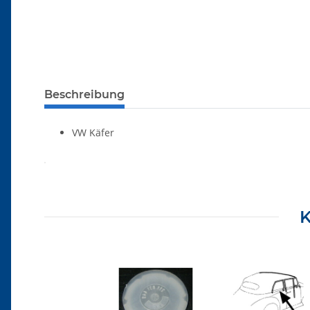
Beschreibung
VW Käfer
Produkteigenschaft
Wert
K