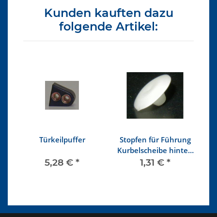
Kunden kauften dazu
folgende Artikel:
IO
Türkeilpuffer
Stopfen für Führung
S
Kurbelscheibe hinten
F
im Fensterrahmen
5,28 €
*
1,31 €
*