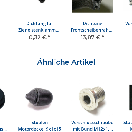
r
Dichtung für
Dichtung
Ve
Zierleistenklammer,
Frontscheibenrahmen
Türverkleidungen
oben 1303
0,32 €
*
13,87 €
*
Ähnliche Artikel
Stopfen
Verschlussschraube
Sto
use
Motordeckel 9x1x15
mit Bund M12x1,5