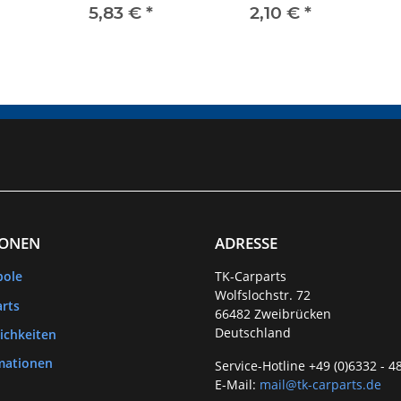
A2
5,83 €
*
2,10 €
*
F
IONEN
ADRESSE
bole
TK-Carparts
Wolfslochstr. 72
rts
66482 Zweibrücken
Deutschland
ichkeiten
mationen
Service-Hotline +49 (0)6332 - 4
E-Mail:
mail@tk-carparts.de