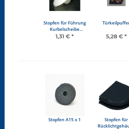
Stopfen für Führung
Türkeilpuffe
Kurbelscheibe
hinten im
1,31 €
*
5,28 €
*
Fensterrahmen
Stopfen A15 x 1
Stopfen für
Rücklichtgehä