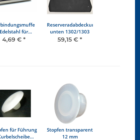
rbindungsmuffe
Reserveradabdeckung
Edelstahl für
unten 1302/1303
Zierkeder
4,69 €
*
59,15 €
*
Kunststoff
pfen für Führung
Stopfen transparent
Kurbelscheibe
12 mm