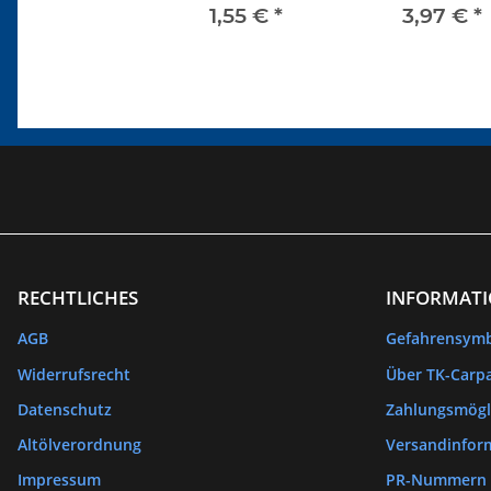
ab 72
1,55 €
*
3,97 €
*
RECHTLICHES
INFORMAT
AGB
Gefahrensym
Widerrufsrecht
Über TK-Carpa
Datenschutz
Zahlungsmögl
Altölverordnung
Versandinfor
Impressum
PR-Nummern