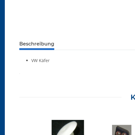
Beschreibung
VW Käfer
Produkteigenschaft
Wert
K