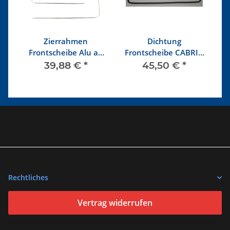
Zierrahmen
Dichtung
Frontscheibe Alu ab
Frontscheibe CABRIO
R
 -
8/64, CABRIO, NICHT
1303
39,88 €
*
45,50 €
*
1303
Rechtliches
Vertrag widerrufen