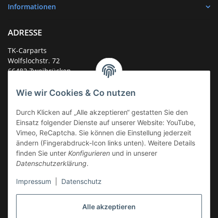
Informationen
ADRESSE
TK-Carparts
Wolfslochstr. 72
66482 Zweibrücken
Deutschland
Wie wir Cookies & Co nutzen
Service-Hotline +49 (0)6332 - 48 58 48
E-Mail:
mail@tk-carparts.de
Durch Klicken auf „Alle akzeptieren“ gestatten Sie den
Einsatz folgender Dienste auf unserer Website: YouTube,
Montag-Donnerstag von 13 bis 16 Uhr
Vimeo, ReCaptcha. Sie können die Einstellung jederzeit
ändern (Fingerabdruck-Icon links unten). Weitere Details
finden Sie unter
Konfigurieren
und in unserer
Datenschutzerklärung
.
Impressum
|
Datenschutz
Alle akzeptieren