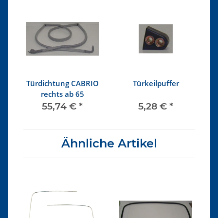
be
Türdichtung CABRIO
Türkeilpuffer
I
ne
rechts ab 65
55,74 €
*
5,28 €
*
Ähnliche Artikel