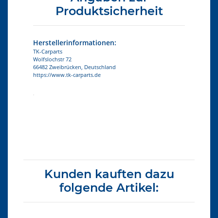
Produktsicherheit
Herstellerinformationen:
TK-Carparts
Wolfslochstr 72
66482 Zweibrücken, Deutschland
https://www.tk-carparts.de
Produkteigenschaft
Wert
Kunden kauften dazu
folgende Artikel: