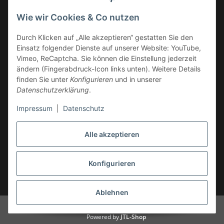
Deutschland
Wie wir Cookies & Co nutzen
Service-Hotline +49 (0)6332 - 48 58 48
E-Mail:
mail@tk-carparts.de
Durch Klicken auf „Alle akzeptieren“ gestatten Sie den
Einsatz folgender Dienste auf unserer Website: YouTube,
Montag-Donnerstag von 13 bis 16 Uhr
Vimeo, ReCaptcha. Sie können die Einstellung jederzeit
ändern (Fingerabdruck-Icon links unten). Weitere Details
finden Sie unter
Konfigurieren
und in unserer
Datenschutzerklärung
.
Impressum
|
Datenschutz
Alle akzeptieren
Konfigurieren
* Alle Preise inkl. gesetzlicher USt., zzgl.
Versand
Ablehnen
© TK-Carparts Thomas Koch
Powered by
JTL-Shop