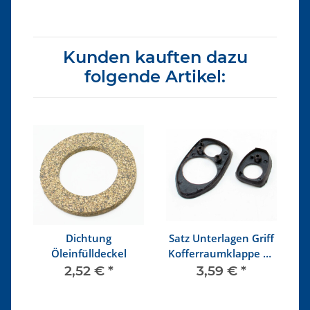
Kunden kauften dazu
folgende Artikel:
Dichtung
Satz Unterlagen Griff
rz
Öleinfülldeckel
Kofferraumklappe ab
H
68 schwarz
2,52 €
*
3,59 €
*