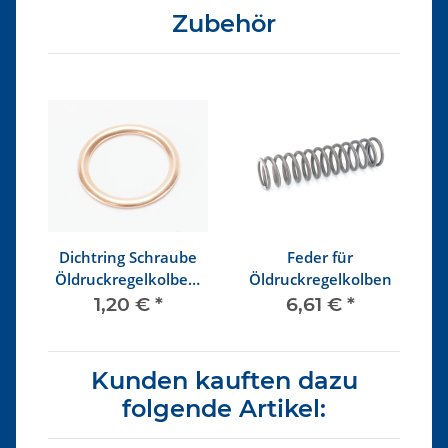
Zubehör
e
Dichtring Schraube
Feder für
Öldruckregelkolben,
Öldruckregelkolben
n
Ansaugstutzen
1,20 €
*
6,61 €
*
Kunden kauften dazu
folgende Artikel: