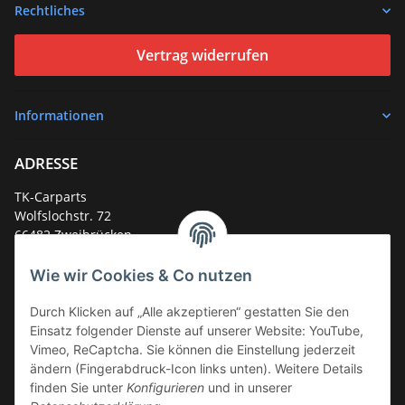
Rechtliches
Vertrag widerrufen
Informationen
ADRESSE
TK-Carparts
Wolfslochstr. 72
66482 Zweibrücken
Deutschland
Wie wir Cookies & Co nutzen
Service-Hotline +49 (0)6332 - 48 58 48
E-Mail:
mail@tk-carparts.de
Durch Klicken auf „Alle akzeptieren“ gestatten Sie den
Einsatz folgender Dienste auf unserer Website: YouTube,
Montag-Donnerstag von 13 bis 16 Uhr
Vimeo, ReCaptcha. Sie können die Einstellung jederzeit
ändern (Fingerabdruck-Icon links unten). Weitere Details
finden Sie unter
Konfigurieren
und in unserer