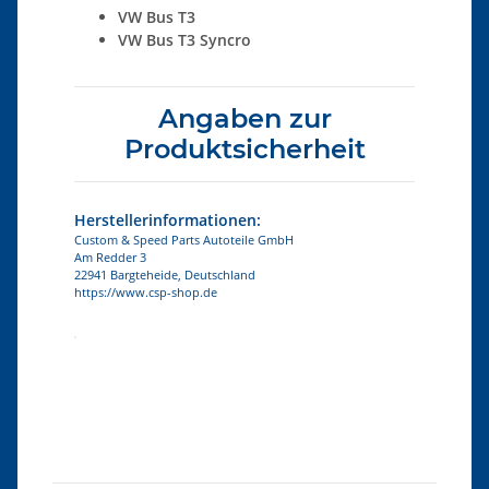
VW Bus T3
VW Bus T3 Syncro
Angaben zur
Produktsicherheit
Herstellerinformationen:
Custom & Speed Parts Autoteile GmbH
Am Redder 3
22941 Bargteheide, Deutschland
https://www.csp-shop.de
Produkteigenschaft
Wert