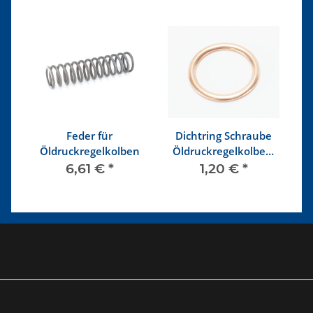
pe
Feder für
Dichtring Schraube
en
Öldruckregelkolben
Öldruckregelkolben,
Ansaugstutzen
6,61 €
*
1,20 €
*